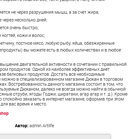
ется не через разрушения мышц, а за счет жира;
 через несколько дней;
ется очень быстро;
 ногтей, кожи и волос;
етчину, постное мясо, любую рыбу, яйца, обезжиренные
продукты) вы можете есть в любых количествах и в любое
вышение двигательной активности в сочетании с правильной
ором продуктов. Одной из наиболее эффективных диет
азе белковых продуктов. Достать все необходимые
ве можно в специализированном магазине Дюкан в торговом
ках. Востребованность данного магазина состоит в том, что
льзуемые Дюканом, далеко не всегда можно найти в обычной
яные отруби, ягоды Годжи, ширатаки, агар агар и т. д.). Кроме
о спокойно заказать в интернет магазине, оформив при этом
 для вас время и место.
/shop
Автор:
admin
Artlife