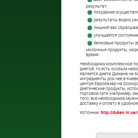
результат;
похудение осуществля
результаты видно уже
лишний вес сбрасыва
улучшается состояние
белковые продукты (в
молочные продукты, море
время.
Необходимо комплексное по
диетой, то есть особым наб
является диета Дюкана на б
ингредиенты для нее в Кие
центре Евробазар на Осокор
диетические продукты, испо
торговой сети (например, овс
того, все необходимое можн
доставку и оплату в удобное
Источник:
http://dukan.in.ua