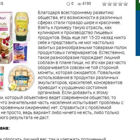
18
0
4190
Благодаря всестороннему развитию
общества, его возможности в различных
сферах стали гораздо шире и красочнее.
Взять к примеру такую отрасль, как
кулинария и производство пищевых
продуктов. Ведь еще лет 15-20 назад никто
себе и представить не мог настолько
забитых разнообразными товарами полок
продуктовых гипермаркетов. Естественно,
такое разнообразие порождает лишний
соблазн в плане пищи, но это как раз часто
оборачивается совсем не той стороной
монеты, которая ожидается. Повальное
использование в продуктах различных
эмульгаторов, красителей, консервантов
приводит к ухудшению состояния
организма. Если добавить к этому
, который объективно ведет современное общество, то
, что значительная часть населения испытывает проблемы с
ткровенным ожирением) нет. Справиться с проблемой
не просто, ведь вариант либо ничего не есть, либо только
ого результата не даст.
ана:
к сбросить лишний вес, так и удержать полученный