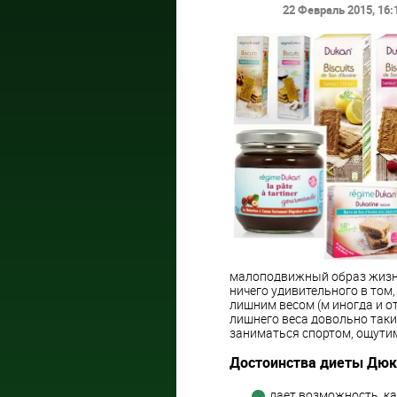
22 Февраль 2015
, 16:
малоподвижный образ жизни
ничего удивительного в том
лишним весом (м иногда и о
лишнего веса довольно таки 
заниматься спортом, ощутим
Достоинства диеты Дюк
дает возможность, ка