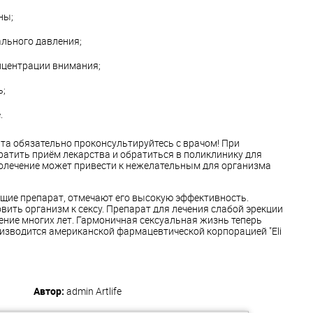
ны;
льного давления;
центрации внимания;
ь;
.
та обязательно проконсультируйтесь с врачом! При
ратить приём лекарства и обратиться в поликлинику для
олечение может привести к нежелательным для организма
ие препарат, отмечают его высокую эффективность.
вить организм к сексу. Препарат для лечения слабой эрекции
чение многих лет. Гармоничная сексуальная жизнь теперь
оизводится американской фармацевтической корпорацией "Eli
Автор:
admin
Artlife