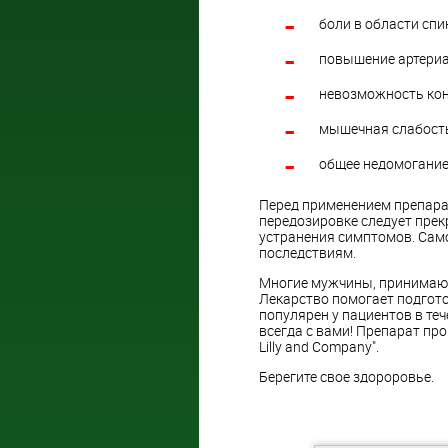
боли в области спи
повышение артериа
невозможность кон
мышечная слабост
общее недомогание
Перед применением препара
передозировке следует прек
устранения симптомов. Сам
последствиям.
Многие мужчины, принимающ
Лекарство помогает подгото
популярен у пациентов в те
всегда с вами! Препарат пр
Lilly and Company".
Берегите свое здороровье.