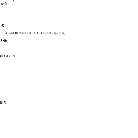
ний.
и;
ельных компонентов препарата;
знь;
ати лет.
ния;