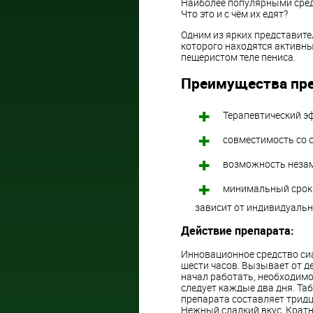
Наиболее популярными сред
Что это и с чём их едят?
Одним из ярких представите
которого находятся активн
пещеристом теле пениса.
Преимущества пре
Терапевтический эф
совместимость со 
возможность незам
минимальный срок 
зависит от индивидуальн
Действие препарата:
Инновационное средство сиа
шести часов. Вызывает от д
начал работать, необходим
следует каждые два дня. Та
препарата составляет трид
Нежный сладкий вкус. Крат