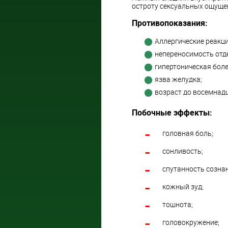
остроту сексуальных ощуще
Противопоказания:
Аллергические реакци
непереносимость отд
гипертоническая боле
язва желудка;
возраст до восемнадц
Побочные эффекты:
головная боль;
сонливость;
спутанность созна
кожный зуд;
тошнота;
головокружение;