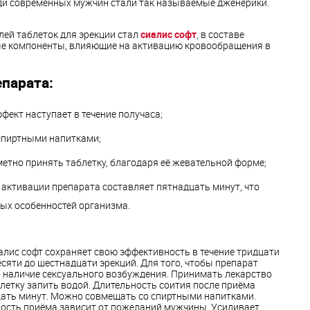
и современных мужчин стали так называемые дженерики.
лей таблеток для эрекции стал
сиалис софт
, в составе
ые компоненты, влияющие на активацию кровообращения в
парата:
фект наступает в течение получаса;
спиртными напитками;
етно принять таблетку, благодаря её жевательной форме;
активации препарата составляет пятнадцать минут, что
ых особенностей организма.
лис софт сохраняет свою эффективность в течение тридцати
есяти до шестнадцати эрекций. Для того, чтобы препарат
о наличие сексуального возбуждения. Принимать лекарство
блетку запить водой. Длительность соития после приёма
цать минут. Можно совмещать со спиртными напитками.
ность приёма зависит от пожеланий мужчины. Усиливает