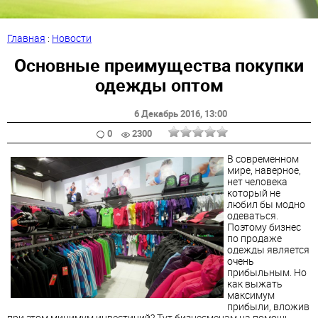
Главная
:
Новости
Основные преимущества покупки
одежды оптом
6 Декабрь 2016
, 13:00
0
2300
В современном
мире, наверное,
нет человека
который не
любил бы модно
одеваться.
Поэтому бизнес
по продаже
одежды является
очень
прибыльным. Но
как выжать
максимум
прибыли, вложив
при этом минимум инвестиций? Тут бизнесменам на помощь