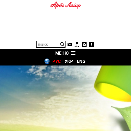
МЕНЮ
РУС
УКР
ENG