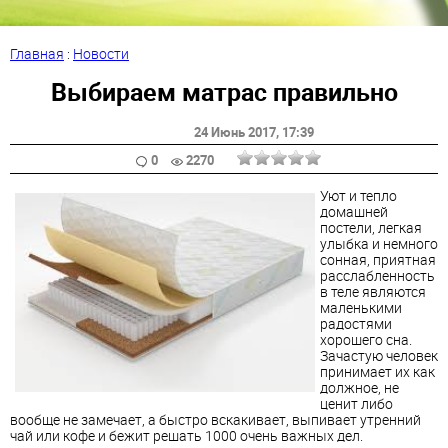
Главная
:
Новости
Выбираем матрас правильно
24 Июнь 2017
, 17:39
0
2270
Уют и тепло
домашней
постели, легкая
улыбка и немного
сонная, приятная
расслабленность
в теле являются
маленькими
радостями
хорошего сна.
Зачастую человек
принимает их как
должное, не
ценит либо
вообще не замечает, а быстро вскакивает, выпивает утренний
чай или кофе и бежит решать 1000 очень важных дел.