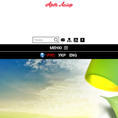
МЕНЮ
РУС
УКР
ENG