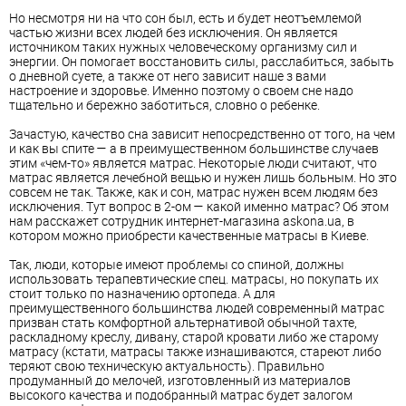
Но несмотря ни на что сон был, есть и будет неотъемлемой
частью жизни всех людей без исключения. Он является
источником таких нужных человеческому организму сил и
энергии. Он помогает восстановить силы, расслабиться, забыть
о дневной суете, а также от него зависит наше з вами
настроение и здоровье. Именно поэтому о своем сне надо
тщательно и бережно заботиться, словно о ребенке.
Зачастую, качество сна зависит непосредственно от того, на чем
и как вы спите — а в преимущественном большинстве случаев
этим «чем-то» является матрас. Некоторые люди считают, что
матрас является лечебной вещью и нужен лишь больным. Но это
совсем не так. Также, как и сон, матрас нужен всем людям без
исключения. Тут вопрос в 2-ом — какой именно матрас? Об этом
нам расскажет сотрудник интернет-магазина askona.ua, в
котором можно приобрести качественные матрасы в Киеве.
Так, люди, которые имеют проблемы со спиной, должны
использовать терапевтические спец. матрасы, но покупать их
стоит только по назначению ортопеда. А для
преимущественного большинства людей современный матрас
призван стать комфортной альтернативой обычной тахте,
раскладному креслу, дивану, старой кровати либо же старому
матрасу (кстати, матрасы также изнашиваются, стареют либо
теряют свою техническую актуальность). Правильно
продуманный до мелочей, изготовленный из материалов
высокого качества и подобранный матрас будет залогом