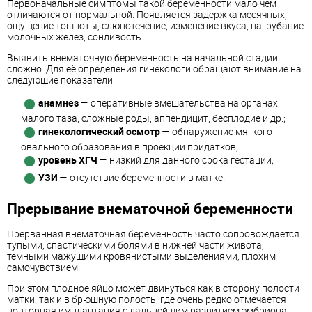
Первоначальные симптомы такой беременности мало чем
отличаются от нормальной. Появляется задержка месячных,
ощущение тошноты, слюнотечение, изменение вкуса, нагрубание
молочных желез, сонливость.
Выявить внематочную беременность на начальной стадии
сложно. Для её определения гинекологи обращают внимание на
следующие показатели:
анамнез
— оперативные вмешательства на органах
малого таза, сложные роды, аппендицит, бесплодие и др.;
гинекологический осмотр
— обнаружение мягкого
овального образования в проекции придатков;
уровень ХГЧ
— низкий для данного срока гестации;
УЗИ
— отсутствие беременности в матке.
Прерывание внематочной беременности
Прерванная внематочная беременность часто сопровождается
тупыми, спастическими болями в нижней части живота,
тёмными мажущими кровянистыми выделениями, плохим
самочувствием.
При этом плодное яйцо может двинуться как в сторону полости
матки, так и в брюшную полость, где очень редко отмечается
повторная имплантация с дальнейшим развитием эмбриона.