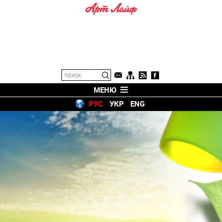
МЕНЮ
РУС
УКР
ENG