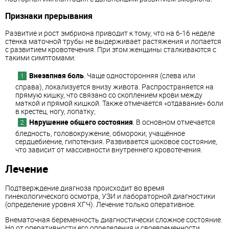
Признаки прерывания
Развитие и рост эмбриона приводит к тому, что на 6-16 неделе
стенка маточной трубы не выдерживает растяжения и лопается
с развитием кровотечения. При этом женщины сталкиваются с
такими симптомами:
Внезапная боль
. Чаще односторонняя (слева или
справа), локализуется внизу живота. Распространяется на
прямую кишку, что связано со скоплением крови между
маткой и прямой кишкой. Также отмечается «отдавание» боли
в крестец, ногу, лопатку;
Нарушение общего состояния
. В основном отмечается
бледность, головокружение, обмороки, учащённое
сердцебиение, гипотензия. Развивается шоковое состояние,
что зависит от массивности внутреннего кровотечения.
Лечение
Подтверждение диагноза происходит во время
гинекологического осмотра, УЗИ и лабораторной диагностики
(определение уровня ХГЧ). Лечение только оперативное.
Внематочная беременность диагностически сложное состояние.
Но от оперативности его определения и своевременности