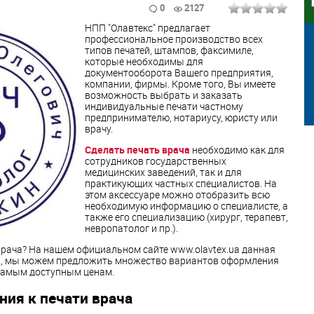
0
2127
НПП "Олавтекс" предлагает
профессиональное производство всех
типов печатей, штампов, факсимиле,
которые необходимы для
документооборота Вашего предприятия,
компании, фирмы. Кроме того, Вы имеете
возможность выбрать и заказать
индивидуальные печати частному
предпринимателю, нотариусу, юристу или
врачу.
Сделать печать врача
необходимо как для
сотрудников государственных
медицинских заведений, так и для
практикующих частных специалистов. На
этом аксессуаре можно отобразить всю
необходимую информацию о специалисте, а
также его специализацию (хирург, терапевт,
невропатолог и пр.).
 врача? На нашем официальном сайте www.olavtex.ua данная
а, мы можем предложить множество вариантов оформления
самым доступным ценам.
ия к печати врача