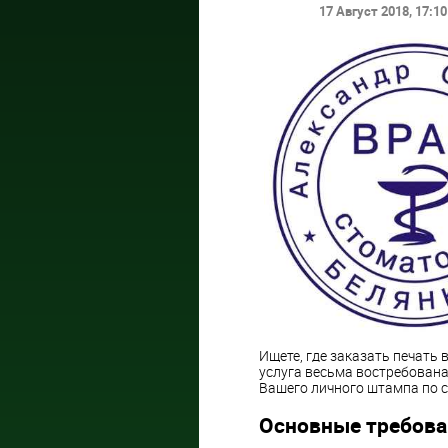
17 Август 2018
, 17:10
Ищете, где заказать печать
услуга весьма востребован
Вашего личного штампа по 
Основные требован