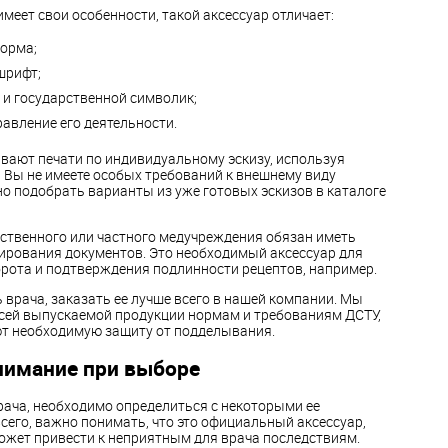
меет свои особенности, такой аксессуар отличает:
форма;
шрифт;
 и государственной символик;
авление его деятельности.
вают печати по индивидуальному эскизу, используя
 Вы не имеете особых требований к внешнему виду
о подобрать варианты из уже готовых эскизов в каталоге
ственного или частного медучреждения обязан иметь
ирования документов. Это необходимый аксессуар для
рота и подтверждения подлинности рецептов, например.
 врача, заказать ее лучше всего в нашей компании. Мы
всей выпускаемой продукции нормам и требованиям ДСТУ,
т необходимую защиту от подделывания.
нимание при выборе
рача, необходимо определиться с некоторыми ее
сего, важно понимать, что это официальный аксессуар,
может привести к неприятным для врача последствиям.