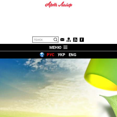
МЕНЮ
РУС
УКР
ENG