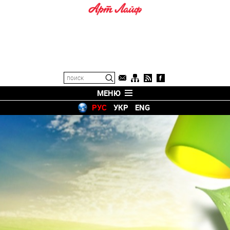
МЕНЮ
РУС
УКР
ENG