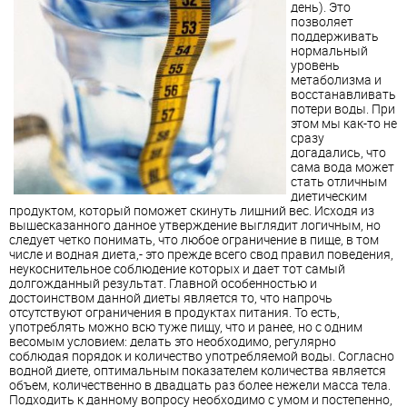
день). Это
позволяет
поддерживать
нормальный
уровень
метаболизма и
восстанавливать
потери воды. При
этом мы как-то не
сразу
догадались, что
сама вода может
стать отличным
диетическим
продуктом, который поможет скинуть лишний вес. Исходя из
вышесказанного данное утверждение выглядит логичным, но
следует четко понимать, что любое ограничение в пище, в том
числе и водная диета,- это прежде всего свод правил поведения,
неукоснительное соблюдение которых и дает тот самый
долгожданный результат. Главной особенностью и
достоинством данной диеты является то, что напрочь
отсутствуют ограничения в продуктах питания. То есть,
употреблять можно всю туже пищу, что и ранее, но с одним
весомым условием: делать это необходимо, регулярно
соблюдая порядок и количество употребляемой воды. Согласно
водной диете, оптимальным показателем количества является
объем, количественно в двадцать раз более нежели масса тела.
Подходить к данному вопросу необходимо с умом и постепенно,