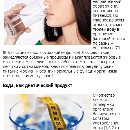
неправильный
образ жизни,
неправильно
питаемся. Но
главное во всем
этом то, что мы
теряем воду в
организме
(который, кстати
по разным
оценкам на 70-
80% состоит из воды в разной ее форме). Как следствие,
замедляются обменные процессы и накапливаются жировые
отложения. Не следует также забывать, что вода содержит
десятки и сотни минеральных комплексов, регулирующих
питание и обмен, и без них нормальные функции организма
стоят под прямою угрозой.
Вода, как диетический продукт
Множество
методик
поддержки
организма
базируется на
богатом
употреблении
воды (1,5-2 л в