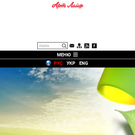
МЕНЮ
РУС
УКР
ENG