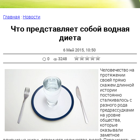
Главная
:
Новости
Что представляет собой водная
диета
6 Май 2015
, 10:50
0
3248
Человечество на
протяжении
своей прямо
скажем длинной
истории
постоянно
сталкивалось с
разного рода
предрассудками
на уровне
общества,
которые
оказывали
заметное
влияние на жизнь огромного количества людей. Перечислять их