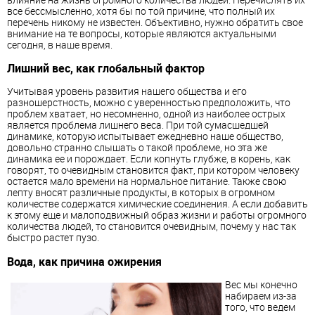
все бессмысленно, хотя бы по той причине, что полный их
перечень никому не известен. Объективно, нужно обратить свое
внимание на те вопросы, которые являются актуальными
сегодня, в наше время.
Лишний вес, как глобальный фактор
Учитывая уровень развития нашего общества и его
разношерстность, можно с уверенностью предположить, что
проблем хватает, но несомненно, одной из наиболее острых
является проблема лишнего веса. При той сумасшедшей
динамике, которую испытывает ежедневно наше общество,
довольно странно слышать о такой проблеме, но эта же
динамика ее и порождает. Если копнуть глубже, в корень, как
говорят, то очевидным становится факт, при котором человеку
остается мало времени на нормальное питание. Также свою
лепту вносят различные продукты, в которых в огромном
количестве содержатся химические соединения. А если добавить
к этому еще и малоподвижный образ жизни и работы огромного
количества людей, то становится очевидным, почему у нас так
быстро растет пузо.
Вода, как причина ожирения
Вес мы конечно
набираем из-за
того, что ведем