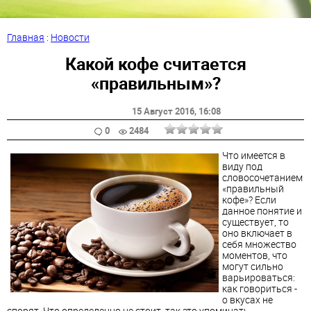
Главная
:
Новости
Какой кофе считается
«правильным»?
15 Август 2016
, 16:08
0
2484
Что имеется в
виду под
словосочетанием
«правильный
кофе»? Если
данное понятие и
существует, то
оно включает в
себя множество
моментов, что
могут сильно
варьироваться:
как говориться -
о вкусах не
спорят. Что определенно не стоит, так это упоминать