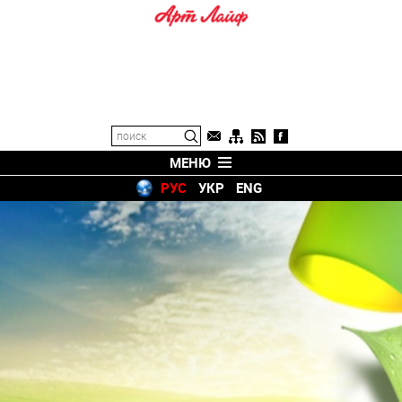
МЕНЮ
РУС
УКР
ENG