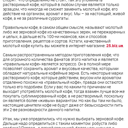
растворимый кофе, который в любом случае является только
эрзацом, что никогда не сможет заменить молотый кофе, его
действие на организм, аромат и вкус. Мы – за настоящий, живой
кофе, а не за различные суррогаты.
Правильным кофе, в самом общем смысле, называют молотый
либо же зерновой кофе из качественных зерен, не пережаренных
и целых, а дальше есть 100-ни нюансов, как и способов
приготовления, рецептов и сортов. Кстати, качественный
молотый кофе купить вы можете в интернет-магазине:
25.biz.ua
.
Самым распространенным методом приготовления кофе, что
для огромного количества фанатов этого напитка и является
«правильным кофе» является эспрессо. Он в полной мере
позволяет сохранить аромат и вкусовые качества, которыми
обладают натуральные кофейные зерна. Есть некоторые марки
растворимого кофе, которые действием, вкусом или ароматом
отдаленно похожи на «правильный кофе», правда они остаются
только его подобием. Если у вас по каким-то причинам не
выходит употреблять молотый кофе, тогда взамен лучше все-же
покупать сублимированный кофе, а не растворимый, поскольку
он является более «живым» вариантом. Но как бы там ни было,
настоящие ценители кофе не будут даже от безысходности пить
эти 2-ве разновидности данного напитка.
Итак, мы уже определились что нужно выбирать зерновой кофе.
Дальше надо определиться с таким моментом: робуста либо
арабика? Первая - с легкой горчинкой, более насыщенная и