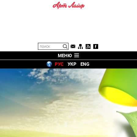
МЕНЮ
РУС
УКР
ENG