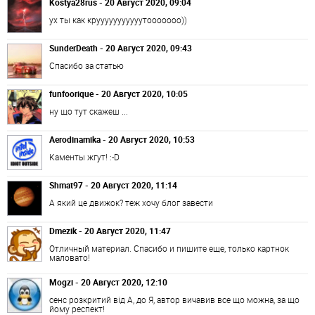
Kostya28rus - 20 Август 2020, 09:04
ух ты как крууууууууууутооооооо))
SunderDeath - 20 Август 2020, 09:43
Спасибо за статью
funfoorique - 20 Август 2020, 10:05
ну що тут скажеш ...
Aerodinamika - 20 Август 2020, 10:53
Каменты жгут! :-D
Shmat97 - 20 Август 2020, 11:14
А який це движок? теж хочу блог завести
Dmezik - 20 Август 2020, 11:47
Отличный материал. Спасибо и пишите еще, только картнок
маловато!
Mogzi - 20 Август 2020, 12:10
сенс розкритий від А, до Я, автор вичавив все що можна, за що
йому респект!