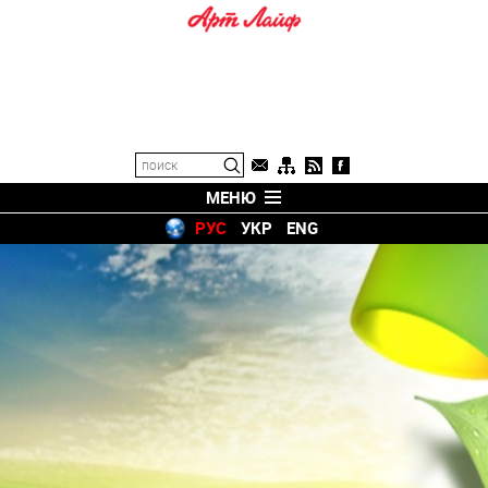
МЕНЮ
РУС
УКР
ENG