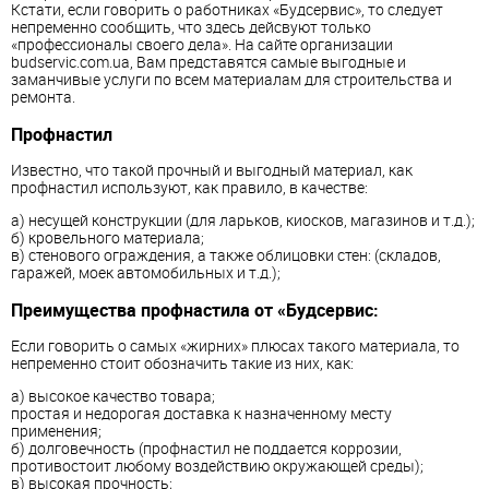
Кстати, если говорить о работниках «Будсервис», то следует
непременно сообщить, что здесь дейсвуют только
«профессионалы своего дела». На сайте организации
budservic.com.ua, Вам представятся самые выгодные и
заманчивые услуги по всем материалам для строительства и
ремонта.
Профнастил
Известно, что такой прочный и выгодный материал, как
профнастил используют, как правило, в качестве:
а) несущей конструкции (для ларьков, киосков, магазинов и т.д.);
б) кровельного материала;
в) стенового ограждения, а также облицовки стен: (складов,
гаражей, моек автомобильных и т.д.);
Преимущества профнастила от «Будсервис:
Если говорить о самых «жирних» плюсах такого материала, то
непременно стоит обозначить такие из них, как:
а) высокое качество товара;
простая и недорогая доставка к назначенному месту
применения;
б) долговечность (профнастил не поддается коррозии,
противостоит любому воздействию окружающей среды);
в) высокая прочность;