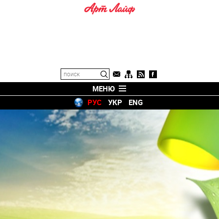
МЕНЮ
РУС
УКР
ENG