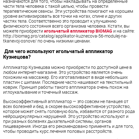
назначаются для того, чтобы накладывать на определенные
части тела человека с такой целью, чтобы провести
терапевтические сеансы. Эти устройства помогают на хорошем
уровне активизировать все точки на ногах, спине и других
частях тела. Соответственно это проводит к улучшению
физического состояния всего организма человека. Кстати, вы
можете приобрести
игольчатый аппликатор BIOMAG
и на сайте:
http://biomag.pro/catalog/applikator-kuznecova-56-modulej-na-
tkanevoj-osnove/ по очень низкими ценами.
Для чего используют игольчатый аппликатор
Кузнецова?
Аппликатор Кузнецова можно приобрести по доступной цене в
любом интернет-магазине. Это устройство является очень
похожим на массажер. Его изготавливают в виде небольших
пластин с шипами. Последние часто нашивают на текстильный
коврик. Принцип работы такого аппликатора очень похож на
иглоукалывание и точечный массаж.
Высокоэффективный аппликатор — это совсем не панацея от
всех болезней и бед, а скорее высокоэффективное устройство,
которое может снять головную боль, избавится от разного рода
нейроциркулярных нарушений. Это устройство используют и
при разных болезнях дыхательной системы, органов
пищеварения. Иногда его рекомендовано применять и для того,
чтобы проводить курс лечения половых расстройств.