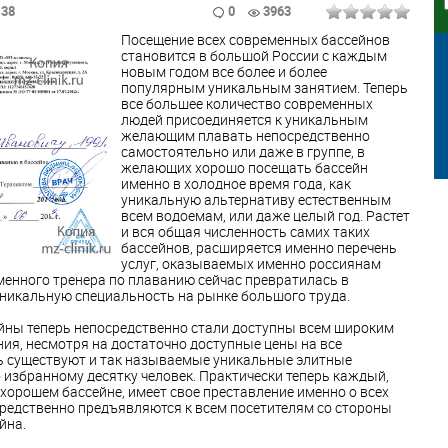
:38
0
3963
Посещение всех современных бассейнов
становится в большой России с каждым
новым годом все более и более
популярным уникальным занятием. Теперь
все большее количество современных
людей присоединяется к уникальным
желающим плавать непосредственно
самостоятельно или даже в группе, в
желающих хорошо посещать бассейн
именно в холодное время года, как
уникальную альтернативу естественным
всем водоемам, или даже целый год. Растет
и вся общая численность самих таких
бассейнов, расширяется именно перечень
услуг, оказываемых именно россиянам
менного тренера по плаванию сейчас превратилась в
никальную специальность на рынке большого труда.
сейны теперь непосредственно стали доступны всем широким
ия, несмотря на достаточно доступные цены на все
рь существуют и так называемые уникальные элитные
 избранному десятку человек. Практически теперь каждый,
 хорошем бассейне, имеет свое преставление именно о всех
редственно предъявляются к всем посетителям со стороны
йна.