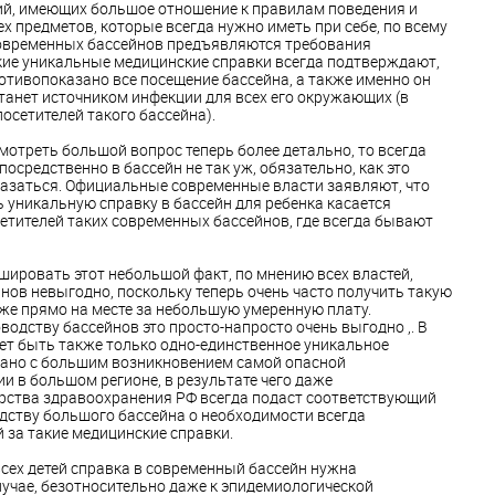
ий, имеющих большое отношение к правилам поведения и
 предметов, которые всегда нужно иметь при себе, по всему
овременных бассейнов предъявляются требования
кие уникальные медицинские справки всегда подтверждают,
ротивопоказано все посещение бассейна, а также именно он
 станет источником инфекции для всех его окружающих (в
посетителей такого бассейна).
смотреть большой вопрос теперь более детально, то всегда
посредственно в бассейн не так уж, обязательно, как это
казаться. Официальные современные власти заявляют, что
 уникальную справку в бассейн для ребенка касается
етителей таких современных бассейнов, где всегда бывают
шировать этот небольшой факт, по мнению всех властей,
ов невыгодно, поскольку теперь очень часто получить такую
же прямо на месте за небольшую умеренную плату.
водству бассейнов это просто-напросто очень выгодно ,. В
ет быть также только одно-единственное уникальное
язано с большим возникновением самой опасной
и в большом регионе, в результате чего даже
рства здравоохранения РФ всегда подаст соответствующий
дству большого бассейна о необходимости всегда
 за такие медицинские справки.
всех детей справка в современный бассейн нужна
учае, безотносительно даже к эпидемиологической