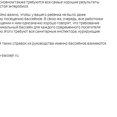
 основном также требуются все самые хорошие результаты
стой энтеробиоз.
айно важно, чтобы у вашего ребенка не было даже
у посещению бассейнов. В свою же, очередь, все работники
щении к ним однозначно хорошо говорят, что требование
уникальный бассейн для каждого современного посетителя
но этого требуют все санитарные инспектора, курирующие
ия таких справок из руководства именно бассейнов взимаются
-bassejn.ru.