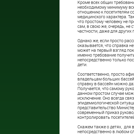
Кроме всех общих требован
необходимому минимуму всех
отношению к посетителям с
медицинского характера. Та
что простому человеку не п
сам, в свою же, очередь, не
частности, даже для других 
Однако же, если просто рас
оказывается, что справка не
может на первый взгляд по
именно требование получить
непосредственно только пос
дети.
Соответственно, просто афи
владельцам больших бассейн
справку в бассейн можно да
Получается, что самому руко
данном простом случае мож
исключение. Оно всегда св
эпидемиологической ситуаци
представительство Министе
современный приказ руково
контролировать посетителей
Скажем также о детях, для 
непосредственно в любом сл