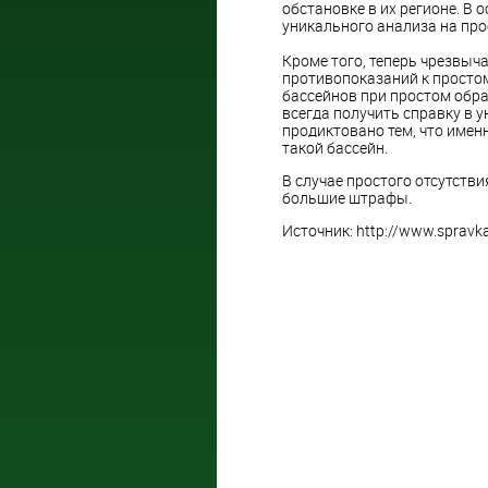
обстановке в их регионе. В
уникального анализа на про
Кроме того, теперь чрезвыч
противопоказаний к простом
бассейнов при простом обра
всегда получить справку в 
продиктовано тем, что имен
такой бассейн.
В случае простого отсутств
большие штрафы.
Источник: http://www.spravka