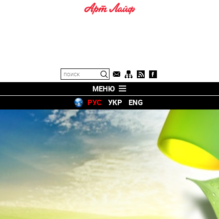
МЕНЮ
РУС
УКР
ENG