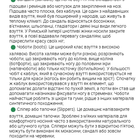
підошви і ремінців або мотузок для закріплення на нозі.
Підошва часто плоска, без каблука. Це один з найдавніших
видів взуття, який був поширений у народів, що живуть в
теплому кліматі. До сандаль відносяться босоніжки,
в'єтнамки, шльопанці, гладіатори і деякі інші види легкого
взуття. У Римській Імперії цнотливі жінки носили закрите
взуття, а повії віддавали перевагу сандаліям, щоб
підкреслити красу своїх ніг;
Чоботи (boots). Це широкий клас взуття з високою
халявою. Висота халяви може бути різною, розрізняють
чоботи, що закривають ногу до коліна, вище коліна
(ботфорти), що закривають ногу до половини ікри
(напівчоботи) або тільки кісточку (ботильйони). У більшості
чобіт є каблук, який в сучасному взутті використовується не
тільки для краси (когось він робить вищим на зріст). Спочатку
ж каблук використовувався у взутті як елемент, що
допомагає долати відстані по пухкій землі, а потім він став ще
допомагати наїзникам фіксувати ногу в стременах. Чоботи
найчастіше роблять зі шкіри та гуми, рідше з інших матеріалів
синтетичного походження;
Сліпер або тапочки (Slippers). Це домашнє напівзакрите
взуття, домашні тапочки. Зроблені з м'яких матеріалів для
комфортного носіння часто з використанням натурального
або штучного хутра. Сліпери можуть бути з відкритою п'ятою,
можуть бути виконані як мокасини, сандалі або зовсім
походити на черевики;