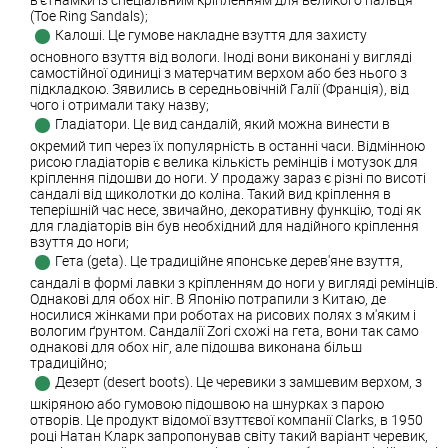
(Toe Ring Sandals);
Калоші. Це гумове накладне взуття для захисту
основного взуття від вологи. Іноді вони виконані у вигляді
самостійної одиниці з матерчатим верхом або без нього з
підкладкою. Зявились в середньовічній Галії (Франція), від
чого і отримали таку назву;
Гладіатори. Це вид сандалій, який можна винести в
окремий тип через їх популярність в останні часи. Відмінною
рисою гладіаторів є велика кількість ремінців і мотузок для
кріплення підошви до ноги. У продажу зараз є різні по висоті
сандалі від щиколотки до коліна. Такий вид кріплення в
теперішній час несе, звичайно, декоративну функцію, тоді як
для гладіаторів він був необхідний для надійного кріплення
взуття до ноги;
Гета (geta). Це традиційне японське дерев'яне взуття,
сандалі в формі лавки з кріпленням до ноги у вигляді ремінців.
Однакові для обох ніг. В Японію потрапили з Китаю, де
носилися жінками при роботах на рисових полях з м'яким і
вологим ґрунтом. Сандалії Zori схожі на гета, вони так само
однакові для обох ніг, але підошва виконана більш
традиційно;
Дезерт (desert boots). Це черевики з замшевим верхом, з
шкіряною або гумовою підошвою на шнурках з парою
отворів. Це продукт відомої взуттєвої компанії Clarks, в 1950
році Натан Кларк запропонував світу такий варіант черевик,