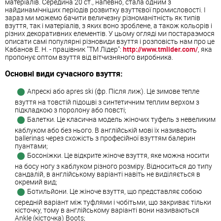
матеріалів. Середина 20 ст., напевно, стала одним з
найдинамічніших періодів розвитку взуттєвої промисловості. І
зараз ми можемо бачити величезну різноманітність як типів
взуття, так і матеріалів, з яких воно зроблене, а також кольорів і
різних декоративних елементів. У цьому огляді ми постараэмося
описати самі популярні різновиди взуття і розповість нам про це
Кабанов Е. Н. - працівник "ТМ Лідер":
http://www.tmlider.com/
, яка
пропонує оптом взуття від вітчизняного виробника.
Основні види сучасного взуття:
Апрескі або apres ski (фр. Після лиж). Це зимове тепле
взуття на товстій підошві з синтетичним теплим верхом з
підкладкою з поролону або повсті;
Балетки. Це класична модель жіночих туфель з невеликим
каблуком або без нього. В англійській мові їх називають
ballerinas через схожість з професійної взуттям балерин
пуантами;
Босоніжки. Це відкрите жіноче взуття, яке можна носити
на босу ногу з каблуком різного розміру. Відноситься до типу
сандалій, в англійському варіанті навіть не виділяється в
окремий вид;
Ботильйони. Це жіноче взуття, що представляє собою
середній варіант між туфлями і чобітьми, що закриває тільки
кісточку, тому в англійському варіанті вони називаються
Ankle (кісточка) Boots;