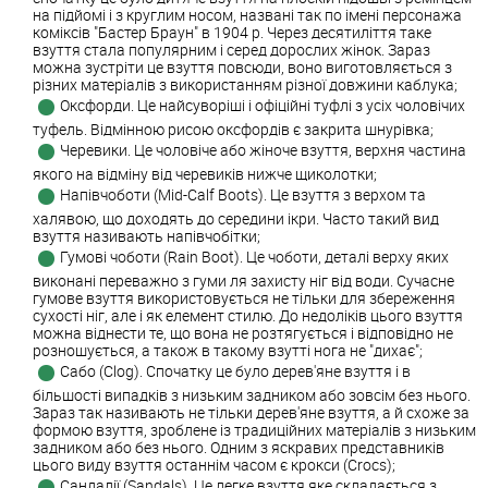
на підйомі і з круглим носом, названі так по імені персонажа
коміксів "Бастер Браун" в 1904 р. Через десятиліття таке
взуття стала популярним і серед дорослих жінок. Зараз
можна зустріти це взуття повсюди, воно виготовляється з
різних матеріалів з використанням різної довжини каблука;
Оксфорди. Це найсуворіші і офіційні туфлі з усіх чоловічих
туфель. Відмінною рисою оксфордів є закрита шнурівка;
Черевики. Це чоловіче або жіноче взуття, верхня частина
якого на відміну від черевиків нижче щиколотки;
Напівчоботи (Mid-Calf Boots). Це взуття з верхом та
халявою, що доходять до середини ікри. Часто такий вид
взуття називають напівчобітки;
Гумові чоботи (Rain Boot). Це чоботи, деталі верху яких
виконані переважно з гуми ля захисту ніг від води. Сучасне
гумове взуття використовується не тільки для збереження
сухості ніг, але і як елемент стилю. До недоліків цього взуття
можна віднести те, що вона не розтягується і відповідно не
розношується, а також в такому взутті нога не "дихає";
Сабо (Clog). Спочатку це було дерев'яне взуття і в
більшості випадків з низьким задником або зовсім без нього.
Зараз так називають не тільки дерев'яне взуття, а й схоже за
формою взуття, зроблене із традиційних матеріалів з низьким
задником або без нього. Одним з яскравих представників
цього виду взуття останнім часом є крокси (Crocs);
Сандалії (Sandals). Це легке взуття яке складається з