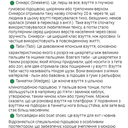
Снікерс (Sneakers). Це, перш за все, взуття з гнучкою
гумовою підошвою, шкіряним або тряпочним верхом.
Снікерси отримали таку назву спочатку 20 в. через те, що
людина в цьому взутті пересувалася тихо, безшумно, немов
кралася (sneak в перекладі з англ.). Таке взуття спочатку
використовувалося любителями тенісу, а потім стало
популярним серед широких верств населення через свою
зручність. Снікерси - це ширший клас взуття, ніж кросівки. Їх
частіше використовують в повсякденному житті;
Таби (Tabi). Це дивовижне японське взуття, основною
характеристикою якого є розріз на шкарпетці між великим
пальцем та іншими пальцями. Взагалі таби - це шкарпетки з
таким розрізом, який японці придумали, щоб носити їх з гета
або zori, але ідея отримала своє поширення і у взутті. Взуття
таби часто називають Ніндзя шузи. Вони виконані з м'яких
матеріалів - льон або бавовна, а підошва з гуми з рельєфом;
Танкетки (Wedges). Це жіноче взуття з цільною
клиноподібною підошвою. У пальців вона тонше, потім
збільшується в напрямку до п'яти і замінює каблук,
утворюючи, таким чином, клин або трикутник. Можна
сказати, що це різновид взуття на платформі. У порівнянні з
взуттям на підборах в танкетці нога більш стійка, але зате вид
стає більш масивним;
Топсайдери або boat shoes. Це взуття для яхт і човнів.
Відрізняється спеціальною підошвою з особливим
протектором, що забезпечує хороше зчеплення з мокрою