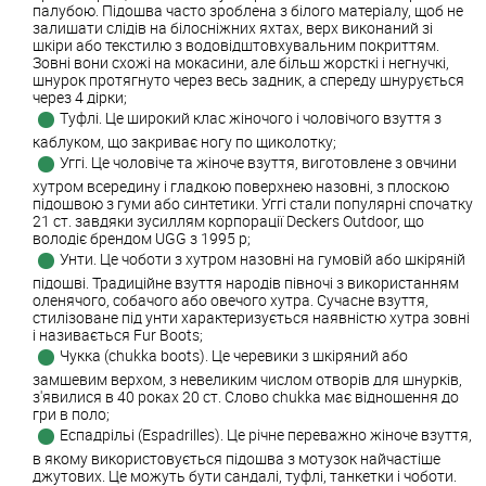
палубою. Підошва часто зроблена з білого матеріалу, щоб не
залишати слідів на білосніжних яхтах, верх виконаний зі
шкіри або текстилю з водовідштовхувальним покриттям.
Зовні вони схожі на мокасини, але більш жорсткі і негнучкі,
шнурок протягнуто через весь задник, а спереду шнурується
через 4 дірки;
Туфлі. Це широкий клас жіночого і чоловічого взуття з
каблуком, що закриває ногу по щиколотку;
Уггі. Це чоловіче та жіноче взуття, виготовлене ​​з овчини
хутром всередину і гладкою поверхнею назовні, з плоскою
підошвою з гуми або синтетики. Уггі стали популярні спочатку
21 ст. завдяки зусиллям корпорації Deckers Outdoor, що
володіє брендом UGG з 1995 р;
Унти. Це чоботи з хутром назовні на гумовій або шкіряній
підошві. Традиційне взуття народів півночі з використанням
оленячого, собачого або овечого хутра. Сучасне взуття,
стилізоване під унти характеризується наявністю хутра зовні
і називається Fur Boots;
Чукка (chukka boots). Це черевики з шкіряний або
замшевим верхом, з невеликим числом отворів для шнурків,
з'явилися в 40 роках 20 ст. Слово chukka має відношення до
гри в поло;
Еспадрільі (Espadrilles). Це річне переважно жіноче взуття,
в якому використовується підошва з мотузок найчастіше
джутових. Це можуть бути сандалі, туфлі, танкетки і чоботи.