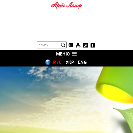
МЕНЮ
РУС
УКР
ENG