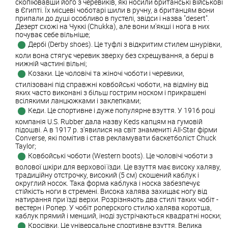
скопіювавши його з черевиків, які носили британські військові
в Єгипті. Їх місцеві чоботарі шили в ручну, а британцям вони
припали до душі особливо в пустелі, звідси і назва "desert".
Дезерт схожі на Чуккі (Chukka), але вони м'якші і нога в них
почуває себе вільніше;
Дербі (Derby shoes). Це туфлі з відкритим стилем шнурівки,
коли вона стягує черевик зверху без схрещування, а берці в
нижній частині вільні;
Козаки. Це чоловічі та жіночі чоботи і черевики,
стилізовані під справжні ковбойські чоботи, на відміну від
яких часто виконані з більш гострим носком і прикрашені
всілякими ланцюжками і заклепками;
Кеди. Це спортивне і дуже популярне взуття. У 1916 році
компанія U.S. Rubber дала назву Keds капцям на гумовій
підошві. А в 1917 р. з'явилися на світ знамениті All-Star фірми
Converse, які помітив і став рекламувати баскетболіст Chuck
Taylor;
Ковбойські чоботи (Western boots). Це чоловічі чоботи з
волової шкіри для верхової їзди. Це взуття має високу халяву,
традиційну отстрочку, високий (5 см) скошений каблук і
округлий носок. Така форма каблука і носка забезпечує
стійкість ноги в стремені. Висока халява захищає ногу від
натирання при їзді верхи. Розрізняють два стилі таких чобіт -
вестерн і Ропер. У чобіт роперского стилю халява коротша,
каблук прямий і менший, іноді зустрічаються квадратні носки;
Кросівки. Це універсальне спортивне взуття. Велика