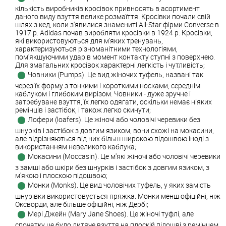
кількість виробників кросівок привносять в асортимент
даного виду взуття велике розмаїття. Кросівки почали свій
шлях з кед, коли з'явилися знамениті All-Star фірми Converse в
1917 р. Adidas почав виробляти кросівки в 1924 р. Кросівки,
які використовуються для м'яких тренувань,
характеризуються різноманітними технологіями,
пом'якшуючими удар в момент контакту ступні з поверхнею.
Для змагальних кросівок характерні легкість і чутливість;
Човники (Pumps). Це вид жіночих туфель, названі так
через їх форму з тонкими і короткими носками, середнім
каблуком і глибоким вирізом. Човники - дуже зручне і
затребуване взуття, їх легко одягати, оскільки немає ніяких
ремінців і застібок, і також легко скинути;
Лофери (loafers). Це жіночі або чоловічі черевики без
шнурків і застібок з довгим язиком, вони схожі на мокасини,
але відрізняються від них більш широкою підошвою іноді з
використанням невеликого каблука;
Мокасини (Moccasin). Це м'які жіночі або чоловічі черевики
з замші або шкіри без шнурків і застібок з довгим язиком, з
м'якою і плоскою підошвою;
Монки (Monks). Це вид чоловічих туфель, у яких замість
шнурівки використовується пряжка. Монки менш офіційні, ніж
Оксворди, але більше офіційні, ніж Дербі;
Мері Джейн (Mary Jane Shoes). Це жіночі туфлі, але
спочатку це було дитяче взуття на плоскій підошві з ремінцем