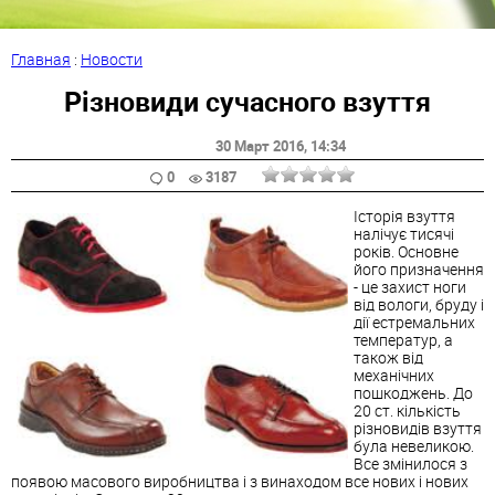
Главная
:
Новости
Різновиди сучасного взуття
30 Март 2016
, 14:34
0
3187
Історія взуття
налічує тисячі
років. Основне
його призначення
- це захист ноги
від вологи, бруду і
дії естремальних
температур, а
також від
механічних
пошкоджень. До
20 ст. кількість
різновидів взуття
була невеликою.
Все змінилося з
появою масового виробництва і з винаходом все нових і нових