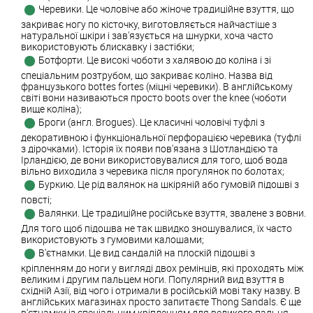
Черевики. Це чоловіче або жіноче традиційне взуття, що
закриває ногу по кісточку, виготовляється найчастіше з
натуральної шкіри і зав'язується на шнурки, хоча часто
використовують блискавку і застібки;
Ботфорти. Це високі чоботи з халявою до коліна і зі
спеціальним розтрубом, що закриває коліно. Назва від
французького bottes fortes (міцні черевики). В англійському
світі вони називаються просто boots over the knee (чоботи
вище коліна);
Броги (англ. Brogues). Це класичні чоловічі туфлі з
декоративною і функціональної перфорацією черевика (туфлі
з дірочками). Історія їх появи пов'язана з Шотландією та
Ірландією, де вони використовувалися для того, щоб вода
вільно виходила з черевика після прогулянок по болотах;
Буркию. Це рід валянок на шкіряній або гумовій підошві з
повсті;
Валянки. Це традиційне російське взуття, звалене з вовни.
Для того щоб підошва не так швидко зношувалися, їх часто
використовують з гумовими калошами;
В'єтнамки. Це вид сандалій на плоскій підошві з
кріпленням до ноги у вигляді двох ремінців, які проходять між
великим і другим пальцем ноги. Популярний вид взуття в
східній Азії, від чого і отримали в російській мові таку назву. В
англійських магазинах просто запитаєте Thong Sandals. Є ще
в'єтнамки із спеціальним кріпленням для великого пальця