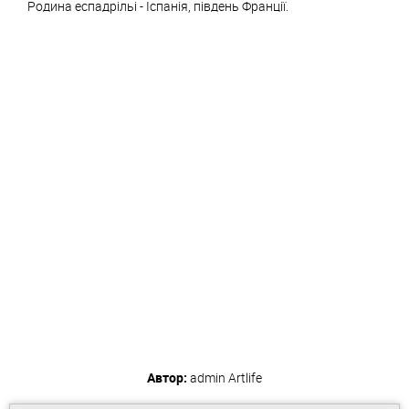
Родина еспадрільі - Іспанія, південь Франції.
Автор:
admin
Artlife