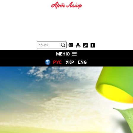
МЕНЮ
РУС
УКР
ENG