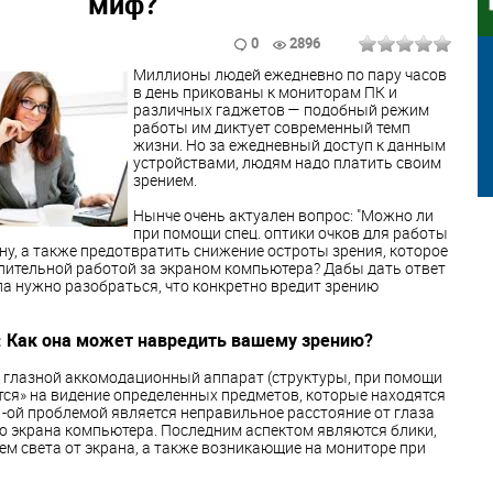
миф?
0
2896
Миллионы людей ежедневно по пару часов
в день прикованы к мониторам ПК и
различных гаджетов — подобный режим
работы им диктует современный темп
жизни. Но за ежедневный доступ к данным
устройствами, людям надо платить своим
зрением.
Нынче очень актуален вопрос: "Можно ли
при помощи спец. оптики очков для работы
ну, а также предотвратить снижение остроты зрения, которое
лительной работой за экраном компьютера? Дабы дать ответ
ла нужно разобраться, что конкретно вредит зрению
: Как она может навредить вашему зрению?
а глазной аккомодационный аппарат (структуры, при помощи
ся» на видение определенных предметов, которые находятся
1-ой проблемой является неправильное расстояние от глаза
о экрана компьютера. Последним аспектом являются блики,
м света от экрана, а также возникающие на мониторе при