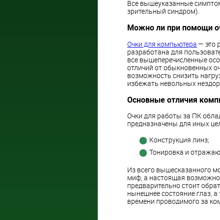
Все вышеуказанные симпто
зрительный синдром).
Можно ли при помощи о
Очки для компьютера
— это 
разработана для пользоват
все вышеперечисленные осо
отличий от обыкновенных оч
возможность снизить нагруз
избежать
невольных
нездор
Основные отличия комп
Очки для работы за ПК обла
предназначены для иных це
Конструкция линз;
Тонировка и отражаю
Из всего вышесказанного мо
миф, а настоящая возможнос
предварительно стоит обра
нынешнее состояние глаз, а
времени проводимого за ко