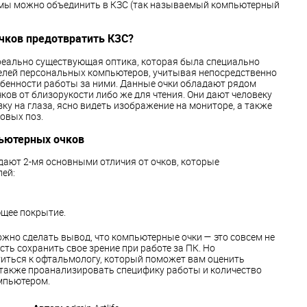
мы можно объединить в КЗС (так называемый компьютерный
чков предотвратить КЗС?
реально существующая оптика, которая была специально
елей персональных компьютеров, учитывая непосредственно
бенности работы за ними. Данные очки обладают рядом
ков от близорукости либо же для чтения. Они дают человеку
ку на глаза, ясно видеть изображение на мониторе, а также
овых поз.
ьютерных очков
дают 2-мя основными отличия от очков, которые
лей:
щее покрытие.
жно сделать вывод, что компьютерные очки — это совсем не
ть сохранить свое зрение при работе за ПК. Но
титься к офтальмологу, который поможет вам оценить
 также проанализировать специфику работы и количество
мпьютером.