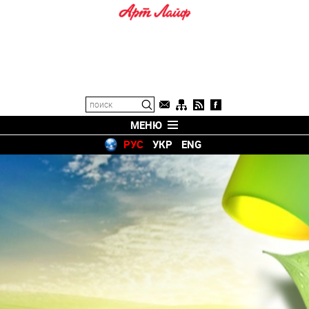
МЕНЮ
РУС
УКР
ENG