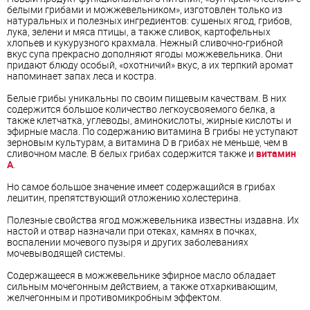
белыми
гриб
ами и можжевельником», изготовлен только из
натуральных и полезных ингредиентов: сушеных ягод,
гриб
ов,
лука, зелени и мяса птицы, а также сливок, картофельных
хлопьев и кукурузного крахмала. Нежный сливочно-грибной
вкус
суп
а прекрасно дополняют ягоды можжевельника. Они
придают блюду особый, «охотничий» вкус, а их терпкий аромат
напоминает запах леса и костра.
Белые
гриб
ы уникальны по своим пищевым качествам. В них
содержится большое количество легкоусвояемого белка, а
также клетчатка, углеводы, аминокислоты, жирные кислоты и
эфирные масла. По содержанию
витамин
а B
гриб
ы не уступают
зерновым культурам, а
витамин
а D в
гриб
ах не меньше, чем в
сливочном масле. В белых
гриб
ах содержится также и
витамин
A
.
Но самое большое значение имеет содержащийся в
гриб
ах
лецитин, препятствующий отложению
холестерин
а.
Полезные свойства ягод можжевельника известны издавна. Их
настой и отвар назначали при отеках, камнях в почках,
воспалении мочевого пузыря и других заболеваниях
мочевыводящей системы.
Содержащееся в можжевельнике эфирное масло обладает
сильным мочегонным действием, а также отхаркивающим,
желчегонным и противомикробным эффектом.