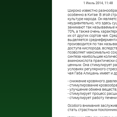
1 Июль 2014
, 11:48
Широко известно разнообраз
особенно в Китае. В этой стр
культуре народа. Он являет
неудивительно, что здесь су
занимают так называемые кр
70%, а также очень характе
их от других сортов чая. С
выделяется среднеферментир
производится по так называ
доступа кислорода, вследст
позволяет максимально сохр
синтеза наибольшее количе
аминокислота практически о
ценным. Она стимулирует ра
условиях регулярного стресс
чая Габа Алишань имеет и д
- снижение кровяного давлен
- стимулирование кровообра
- улучшение обмена веществ
- стимулирует процесс расш
- стимулирует работу печени 
Особого внимания заслужива
стать страстным поклоннико