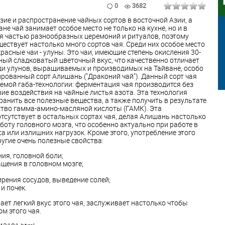
0
3682
ие и распространение чайных сортов в восточной Азии, а
ане чай занимает особое место не только на кухне, но и в
ся частью разнообразных церемоний и ритуалов, поэтому
ществует настолько много сортов чая. Среди них особое место
асные чаи - улуны. Это чаи, имеющие степень окисления 30-
рный сладковатый цветочный вкус, что качественно отличает
реди улунов, выращиваемых и производимых на Тайване, особо
ованный сорт Алишань ("Драконий чай"). Данный сорт чая
емой габа-технологии: ферментация чая производится без
вие воздействия на чайные листья азота. Эта технология
анить все полезные вещества, а также получить в результате
ство гамма-амино-масляной кислоты (ГАМК). Эта
тсутствует в остальных сортах чая, делая Алишань настолько
боту головного мозга, что особенно актуально при работе в
а или излишних нагрузок. Кроме этого, употребление этого
ругие очень полезные свойства:
ия, головной боли;
щения в головном мозге;
;
ирения сосудов, выведение солей;
и почек.
ет легкий вкус этого чая, заслуживает настолько чтобы
м этого чая.