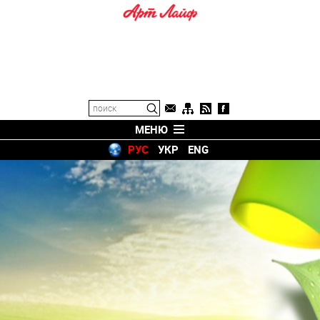
МЕНЮ
РУС
УКР
ENG