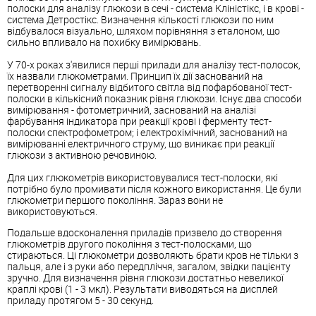
полоски для аналізу глюкози в сечі - система Кліністікс, і в крові -
система Детростікс. Визначення кількості глюкози по ним
відбувалося візуально, шляхом порівняння з еталоном, що
сильно впливало на похибку вимірювань.
У 70-х роках з'явилися перші прилади для аналізу тест-полосок,
їх назвали глюкометрами. Принцип їх дії заснований на
перетворенні сигналу відбитого світла від пофарбованої тест-
полоски в кількісний показник рівня глюкози. Існує два способи
вимірювання - фотометричний, заснований на аналізі
фарбування індикатора при реакції крові і ферменту тест-
полоски спектрофометром; і електрохімічний, заснований на
вимірюванні електричного струму, що виникає при реакції
глюкози з активною речовиною.
Для цих глюкометрів використовувалися тест-полоски, які
потрібно було промивати після кожного використання. Це були
глюкометри першого покоління. Зараз вони не
використовуються.
Подальше вдосконалення приладів призвело до створення
глюкометрів другого покоління з тест-полосками, що
стираються. Ці глюкометри дозволяють брати кров не тільки з
пальця, але і з руки або передпліччя, загалом, звідки пацієнту
зручно. Для визначення рівня глюкози достатньо невеликої
краплі крові (1 - 3 мкл). Результати виводяться на дисплей
приладу протягом 5 - 30 секунд.