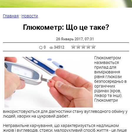
Главная
:
Новости
Глюкометр: Що це таке?
26 Январь 2017
, 07:31
0
34512
Глюкометром
називається
прилад для
вимірювання
рівня глюкози
безпосередньо в
органічних
рідинах (кров,
ліквор та інші).
Глюкометри
використовуються для діагностики стану вуглеводного обміну у
людей, хворих на цукровий діабет.
Неправильне харчування, що характеризується надлишком
жирів і вуглеводів, стреси, малорухливий спосіб життя - це лише