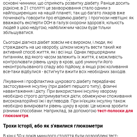
основні чинники, що сприяють розвитку діабету. Раніше досить
рідкісне, в 21 столітті це захворювання стало одним з
найпоширеніших на нашій планеті, так що багато лікарів вже
починають говорити про епідемію діабету. І прогнози невтішні: як
вважають експерти ООН в галузі охорони здоров'я, кількість
людей з цією недугою, найближчим часом буде тільки
збільшуватися.
Сьогодні діагноз діабет зовсім не є вироком, і люди, які
страждають на цю хворобу, цілком можуть вести такий же
активний спосіб життя, як і всі інші. Однак першорядним
питанням, від якого часом залежить їх життя, є можливість
контролювати рівень цукру в крові, щоб уникнути його
неконтрольованого спаду або підйому, а якщо різкі коливання
все-таки відбулися - встигнути вжити всіх необхідних заходів.
Лікування і профілактика цукрового діабету передбачає
застосування інсуліну (при діабеті першого типу), фізичні
навантаження і дієту. При використанні інсуліну хворому
необхідно строго дотримуватися дієти, обмежуючи споживання
висококалорійної їжі і вуглеводів. При ін'єкціях інсуліну також
необхідно вимірювати рівень цукру в крові. Це можна зробити
різними способами. Наприклад, за допомогою
тест-полоски для
глюкометра
.
Трохи історії, або як з'явилися глюкометри
В кінці 50-х років минулого століття були розроблені тест-