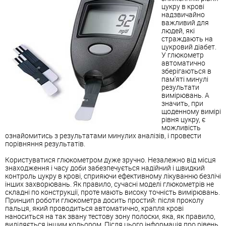
цукру в крові
надзвичайно
важливий для
людей, які
страждають на
цукровий діабет.
У глюкометр
автоматично
зберігаються в
пам'яті минулі
результати
вимірювань. А
значить, при
щоденному вимірі
рівня цукру, є
можливість
ознайомитись з результатами минулих аналізів, і провести
порівняння результатів.
Користуватися глюкометром дуже зручно. Незалежно від місця
знаходження і часу доби забезпечується надійний і швидкий
контроль цукру в крові, сприяючи ефективному лікуванню безлічі
інших захворювань. Як правило, сучасні моделі глюкометрів не
складні по конструкції, проте мають високу точність вимірювань.
Принцип роботи глюкометра досить простий: після проколу
пальця, який проводиться автоматично, крапля крові
наноситься на так звану тестову зону полоски, яка, як правило,
виділяється іншим кольором. Після цього інформація про рівень