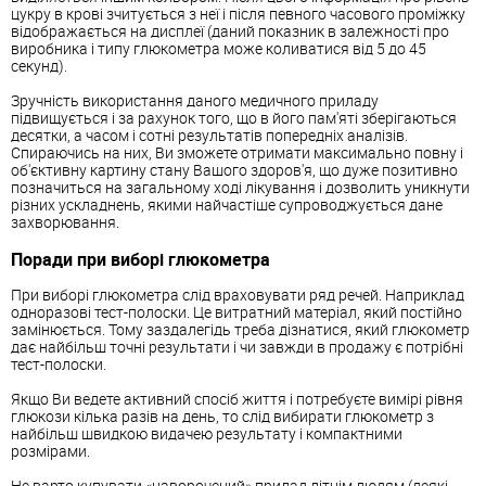
цукру в крові зчитується з неї і після певного часового проміжку
відображається на дисплеї (даний показник в залежності про
виробника і типу глюкометра може коливатися від 5 до 45
секунд).
Зручність використання даного медичного приладу
підвищується і за рахунок того, що в його пам'яті зберігаються
десятки, а часом і сотні результатів попередніх аналізів.
Спираючись на них, Ви зможете отримати максимально повну і
об'єктивну картину стану Вашого здоров'я, що дуже позитивно
позначиться на загальному ході лікування і дозволить уникнути
різних ускладнень, якими найчастіше супроводжується дане
захворювання.
Поради при виборі глюкометра
При виборі глюкометра слід враховувати ряд речей. Наприклад
одноразові тест-полоски. Це витратний матеріал, який постійно
замінюється. Тому заздалегідь треба дізнатися, який глюкометр
дає найбільш точні результати і чи завжди в продажу є потрібні
тест-полоски.
Якщо Ви ведете активний спосіб життя і потребуєте вимірі рівня
глюкози кілька разів на день, то слід вибирати глюкометр з
найбільш швидкою видачею результату і компактними
розмірами.
Не варто купувати «наворочений» прилад літнім людям (деякі