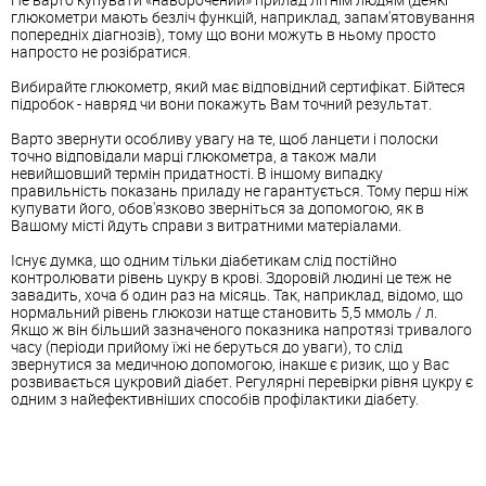
глюкометри мають безліч функцій, наприклад, запам'ятовування
попередніх діагнозів), тому що вони можуть в ньому просто
напросто не розібратися.
Вибирайте глюкометр, який має відповідний сертифікат. Бійтеся
підробок - навряд чи вони покажуть Вам точний результат.
Варто звернути особливу увагу на те, щоб ланцети і полоски
точно відповідали марці глюкометра, а також мали
невийшовший термін придатності. В іншому випадку
правильність показань приладу не гарантується. Тому перш ніж
купувати його, обов'язково зверніться за допомогою, як в
Вашому місті йдуть справи з витратними матеріалами.
Існує думка, що одним тільки діабетикам слід постійно
контролювати рівень цукру в крові. Здоровій людині це теж не
завадить, хоча б один раз на місяць. Так, наприклад, відомо, що
нормальний рівень глюкози натще становить 5,5 ммоль / л.
Якщо ж він більший зазначеного показника напротязі тривалого
часу (періоди прийому їжі не беруться до уваги), то слід
звернутися за медичною допомогою, інакше є ризик, що у Вас
розвивається цукровий діабет. Регулярні перевірки рівня цукру є
одним з найефективніших способів профілактики діабету.