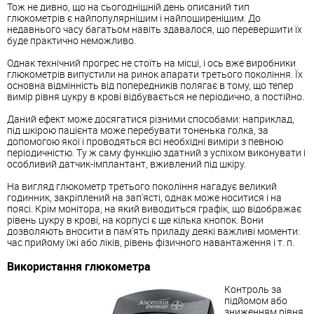
Тож не дивно, що на сьогоднішній день описаний тип
глюкометрів є найпопулярнішим і найпоширенішим. До
недавнього часу багатьом навіть здавалося, що перевершити їх
буде практично неможливо.
Однак технічний прогрес не стоїть на місці, і ось вже виробники
глюкометрів випустили на ринок апарати третього покоління. Їх
основна відмінність від попередників полягає в тому, що тепер
вимір рівня цукру в крові відбувається не періодично, а постійно.
Даний ефект може досягатися різними способами: наприклад,
під шкірою пацієнта може перебувати тоненька голка, за
допомогою якої і проводяться всі необхідні виміри з певною
періодичністю. Ту ж саму функцію здатний з успіхом виконувати і
особливий датчик-імплантант, вживлений під шкіру.
На вигляд глюкометр третього покоління нагадує великий
годинник, закріплений на зап'ясті, однак може носитися і на
поясі. Крім монітора, на який виводиться графік, що відображає
рівень цукру в крові, на корпусі є ще кілька кнопок. Вони
дозволяють вносити в пам'ять приладу деякі важливі моменти:
час прийому їжі або ліків, рівень фізичного навантаження і т. п.
Використання глюкометра
Контроль за
підйомом або
зниженням рівня