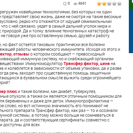
0
4641
регружен новейшими технологиями, без которых ни один
е представляет свою жизнь, даже не смотря на такие весомые
зусловно, редко кто откажется от идущей семимильными
что с ней связано, уедет в самый дальний уголок мира и
 природой. Да и толку: влияние техногенных катастроф не
не говоря уже про оставленную семью, друзей и работу.
 но факт остается таковым: практически все болезни
ежащей работы человеческого иммунитета. Исходя из этого и
актор, отзывы
о котором сообщают — превосходный
рживающий иммунную систему, но и снабжающий организм
 веществами. Иммуномодулятор
Трансфер фактор, цена
на
 и колеблется в зависимости от объема упаковки, да и разве
 когда речь заходит про существенную помощь защитным
ытающихся в буквальном смысле выжить среди огромнейшего
ерий?
фер плюс
и такие болезни, как диабет, туберкулез,
ные опухоли, а также он является отличным помощником для
для беременных и даже для деток. Иммунопрофилактика —
е слово, но вот истинную значимость его понимают не
льного препарата Трансфер фактор, как раз — то и осознали
унной системы, а потому можно больше не сомневаться в
арата, да и соответствующие сертификаты совместно с
 доступны для всех.