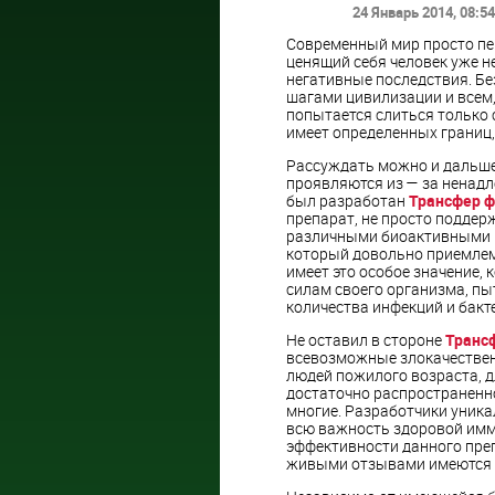
24 Январь 2014
, 08:54
Современный мир просто пе
ценящий себя человек уже н
негативные последствия. Бе
шагами цивилизации и всем, 
попытается слиться только с
имеет определенных границ, 
Рассуждать можно и дальше,
проявляются из — за ненадл
был разработан
Трансфер ф
препарат, не просто подде
различными биоактивными
который довольно приемлема
имеет это особое значение,
силам своего организма, п
количества инфекций и бакт
Не оставил в стороне
Транс
всевозможные злокачествен
людей пожилого возраста, 
достаточно распространенно
многие. Разработчики уника
всю важность здоровой имм
эффективности данного преп
живыми отзывами имеются и