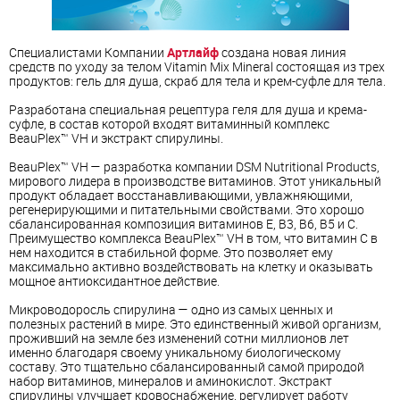
Специалистами Компании
Артлайф
создана новая линия
средств по уходу за телом Vitamin Mix Mineral состоящая из трех
продуктов: гель для душа, скраб для тела и крем-суфле для тела.
Разработана специальная рецептура геля для душа и крема-
суфле, в состав которой входят
витамин
ный комплекс
BeauPlex™ VH и экстракт спирулины.
BeauPlex™ VH — разработка компании DSM Nutritional Products,
мирового лидера в производстве
витамин
ов. Этот уникальный
продукт обладает восстанавливающими, увлажняющими,
регенерирующими и питательными свойствами. Это хорошо
сбалансированная композиция
витамин
ов Е, В3, В6, В5 и С.
Преимущество комплекса BeauPlex™ VH в том, что
витамин
С в
нем находится в стабильной форме. Это позволяет ему
максимально активно воздействовать на клетку и оказывать
мощное антиоксидантное действие.
Микроводоросль спирулина — одно из самых ценных и
полезных растений в мире. Это единственный живой организм,
проживший на земле без изменений сотни миллионов лет
именно благодаря своему уникальному биологическому
составу. Это тщательно сбалансированный самой природой
набор
витамин
ов, минералов и аминокислот. Экстракт
спирулины улучшает кровоснабжение, регулирует работу