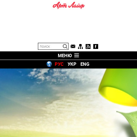
МЕНЮ
РУС
УКР
ENG