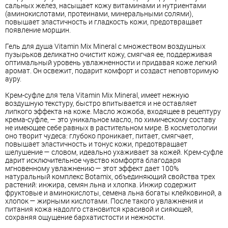
сальных желез, насыщает кожу
витамин
ами и нутриентами
(аминокислотами, протеинами, минеральными солями),
повышает эластичность и гладкость кожи, предотвращает
появление морщин.
Гель для душа Vitamin Mix Mineral с множеством воздушных
пузырьков деликатно очистит кожу, смягчая ее, поддерживая
оптимальный уровень увлажненности и придавая коже легкий
аромат. Он освежит, подарит комфорт и создаст неповторимую
ауру.
Крем-суфле для тела Vitamin Mix Mineral, имеет нежную
воздушную текстуру, быстро впитывается и не оставляет
липкого эффекта на коже. Масло жожоба, входящее в рецептуру
крема-суфле, — это уникальное масло, по химическому составу
не имеющее себе равных в растительном мире. В косметологии
оно творит чудеса: глубоко проникает, питает, смягчает,
повышает эластичность и тонус кожи, предотвращает
шелушение — словом, идеально ухаживает за кожей. Крем-суфле
дарит исключительное чувство комфорта благодаря
мгновенному увлажнению — этот эффект дает 100%
натуральный комплекс Botamix, объединяющий свойства трех
растений: инжира, семян льна и хлопка. Инжир содержит
фруктовые и аминокислоты, семена льна богаты клейковиной, а
хлопок — жирными кислотами. После такого увлажнения и
питания кожа надолго становится красивой и сияющей,
сохраняя ощущение бархатистости и нежности.