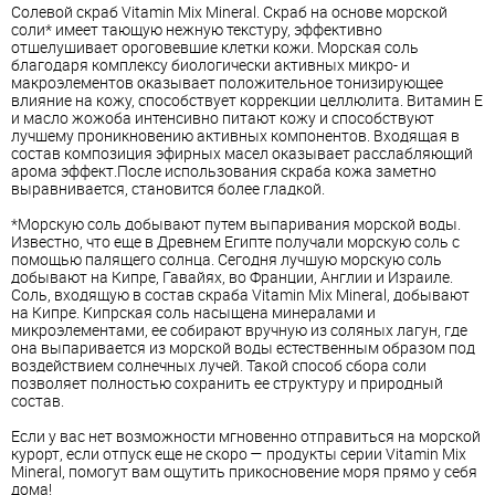
Солевой скраб Vitamin Mix Mineral. Скраб на основе морской
соли* имеет тающую нежную текстуру, эффективно
отшелушивает ороговевшие клетки кожи. Морская соль
благодаря комплексу биологически активных микро- и
макроэлементов оказывает положительное тонизирующее
влияние на кожу, способствует коррекции целлюлита.
Витамин
Е
и масло жожоба интенсивно питают кожу и способствуют
лучшему проникновению активных компонентов. Входящая в
состав композиция эфирных масел оказывает расслабляющий
арома эффект.После использования скраба кожа заметно
выравнивается, становится более гладкой.
*Морскую соль добывают путем выпаривания морской воды.
Известно, что еще в Древнем Египте получали морскую соль с
помощью палящего солнца. Сегодня лучшую морскую соль
добывают на Кипре, Гавайях, во Франции, Англии и Израиле.
Соль, входящую в состав скраба Vitamin Mix Mineral, добывают
на Кипре. Кипрская соль насыщена минералами и
микроэлементами, ее собирают вручную из соляных лагун, где
она выпаривается из морской воды естественным образом под
воздействием солнечных лучей. Такой способ сбора соли
позволяет полностью сохранить ее структуру и природный
состав.
Если у вас нет возможности мгновенно отправиться на морской
курорт, если отпуск еще не скоро — продукты серии Vitamin Mix
Mineral, помогут вам ощутить прикосновение моря прямо у себя
дома!