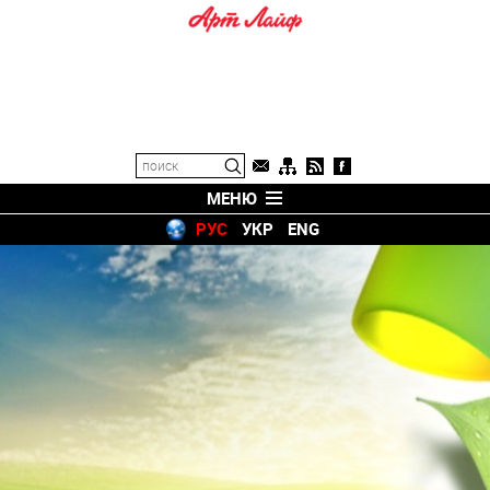
МЕНЮ
РУС
УКР
ENG