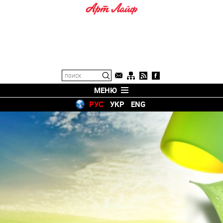
МЕНЮ
РУС
УКР
ENG