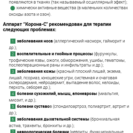
появляются в тканях (так называемый осциллярный эфект);
химически активные вещества (в маленьких количествах
оксиды азота и озон).
Аппарат “Корона-С" рекомендован для терапии
следующих проблемах:
заболевания носа
(аллергический насморк, гайморит и
др.);
воспалительные и гнойные процессы
(фурункулы,
трофические язвы, ожоги, обморожения, ушибы, гематомы,
послеоперационные раны и инфильтраты и др.);
заболевания кожы
(красный плоский лишай, экзема,
лишай, псориаз, юношеские угри, системная и очаговая
склеродермия, нейродермит, выпадение волос, келоиды,
перхоть, себорея др.);
болезни сухожилий, мышц, апоневрозы
(миальгия,
миозит, и др.);
болезни суставо
в (спондилоартроз, полиартрит, артрит и
др.);
заболевания дыхательной системы
(бронхиальная
астма, трахеиты, бронхиты и др.);
неврологические болезни
(невриты, функциональные