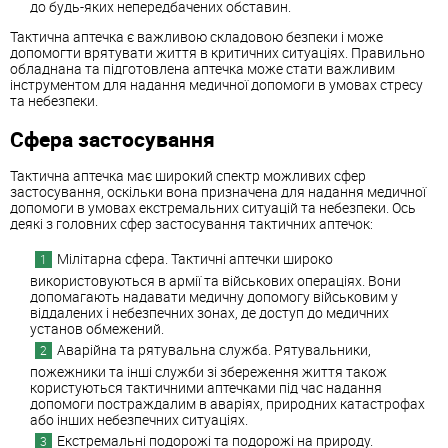
до будь-яких непередбачених обставин.
Тактична аптечка є важливою складовою безпеки і може
допомогти врятувати життя в критичних ситуаціях. Правильно
обладнана та підготовлена аптечка може стати важливим
інструментом для надання медичної допомоги в умовах стресу
та небезпеки.
Сфера застосування
Тактична аптечка має широкий спектр можливих сфер
застосування, оскільки вона призначена для надання медичної
допомоги в умовах екстремальних ситуацій та небезпеки. Ось
деякі з головних сфер застосування тактичних аптечок:
Мілітарна сфера. Тактичні аптечки широко
використовуються в армії та військових операціях. Вони
допомагають надавати медичну допомогу військовим у
віддалених і небезпечних зонах, де доступ до медичних
установ обмежений.
Аварійна та рятувальна служба. Рятувальники,
пожежники та інші служби зі збереження життя також
користуються тактичними аптечками під час надання
допомоги постраждалим в аваріях, природних катастрофах
або інших небезпечних ситуаціях.
Екстремальні подорожі та подорожі на природу.