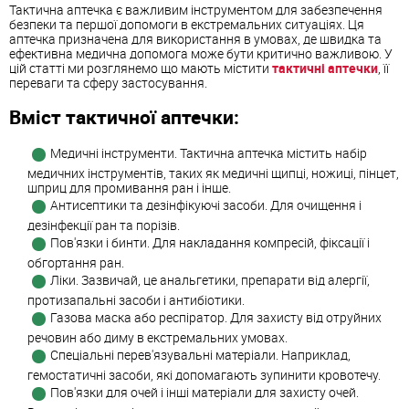
Тактична аптечка є важливим інструментом для забезпечення
безпеки та першої допомоги в екстремальних ситуаціях. Ця
аптечка призначена для використання в умовах, де швидка та
ефективна медична допомога може бути критично важливою. У
цій статті ми розглянемо що мають містити
тактичні аптечки
, її
переваги та сферу застосування.
Вміст тактичної аптечки:
Медичні інструменти. Тактична аптечка містить набір
медичних інструментів, таких як медичні щипці, ножиці, пінцет,
шприц для промивання ран і інше.
Антисептики та дезінфікуючі засоби. Для очищення і
дезінфекції ран та порізів.
Пов'язки і бинти. Для накладання компресій, фіксації і
обгортання ран.
Ліки. Зазвичай, це анальгетики, препарати від алергії,
протизапальні засоби і антибіотики.
Газова маска або респіратор. Для захисту від отруйних
речовин або диму в екстремальних умовах.
Спеціальні перев'язувальні матеріали. Наприклад,
гемостатичні засоби, які допомагають зупинити кровотечу.
Пов'язки для очей і інші матеріали для захисту очей.