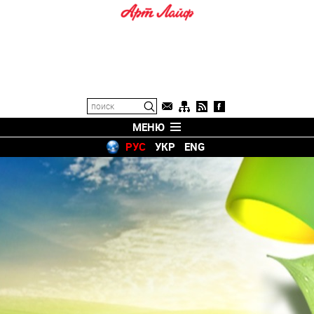
МЕНЮ
РУС
УКР
ENG