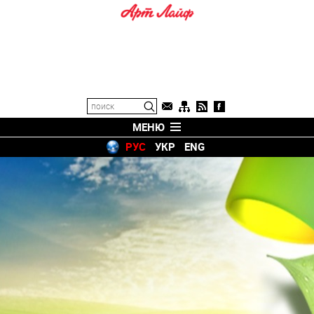
МЕНЮ
РУС
УКР
ENG