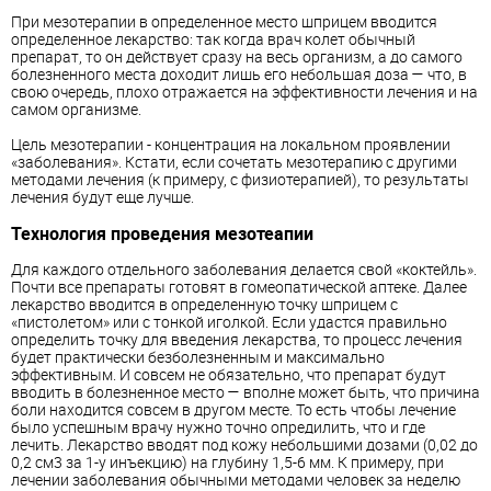
При мезотерапии в определенное место шприцем вводится
определенное лекарство: так когда врач колет обычный
препарат, то он действует сразу на весь организм, а до самого
болезненного места доходит лишь его небольшая доза — что, в
свою очередь, плохо отражается на эффективности лечения и на
самом организме.
Цель мезотерапии - концентрация на локальном проявлении
«заболевания». Кстати, если сочетать мезотерапию с другими
методами лечения (к примеру, с физиотерапией), то результаты
лечения будут еще лучше.
Технология проведения мезотеапии
Для каждого отдельного заболевания делается свой «коктейль».
Почти все препараты готовят в гомеопатической аптеке. Далее
лекарство вводится в определенную точку шприцем с
«пистолетом» или с тонкой иголкой. Если удастся правильно
определить точку для введения лекарства, то процесс лечения
будет практически безболезненным и максимально
эффективным. И совсем не обязательно, что препарат будут
вводить в болезненное место — вполне может быть, что причина
боли находится совсем в другом месте. То есть чтобы лечение
было успешным врачу нужно точно опредилить, что и где
лечить. Лекарство вводят под кожу небольшими дозами (0,02 до
0,2 см3 за 1-у инъекцию) на глубину 1,5-6 мм. К примеру, при
лечении заболевания обычными методами человек за неделю