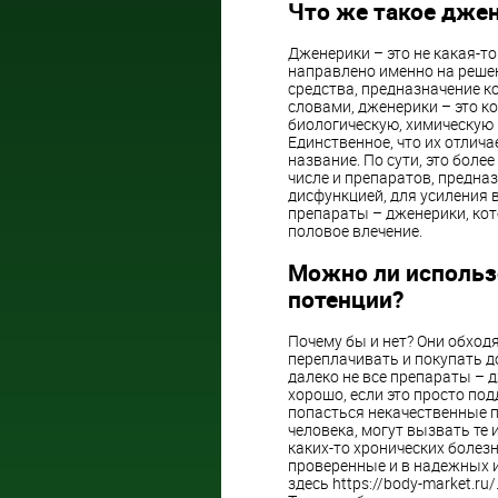
Что же такое дже
Дженерики – это не какая-т
направлено именно на решен
средства, предназначение 
словами, дженерики – это к
биологическую, химическую
Единственное, что их отлича
название. По сути, это боле
числе и препаратов, предна
дисфункцией, для усиления в
препараты – дженерики, ко
половое влечение.
Можно ли использ
потенции?
Почему бы и нет? Они обходя
переплачивать и покупать до
далеко не все препараты – 
хорошо, если это просто подд
попасться некачественные п
человека, могут вызвать те
каких-то хронических болезн
проверенные и в надежных и
здесь https://body-market.r