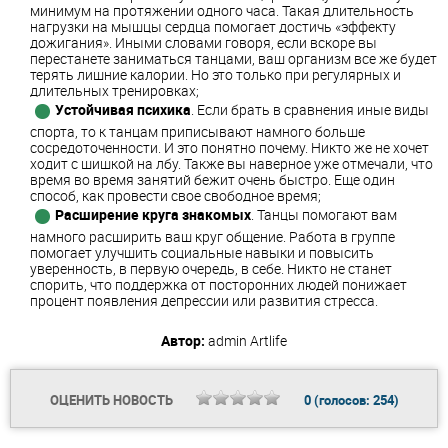
минимум на протяжении одного часа. Такая длительность
нагрузки на мышцы сердца помогает достичь «эффекту
дожигания». Иными словами говоря, если вскоре вы
перестанете заниматься танцами, ваш организм все же будет
терять лишние калории. Но это только при регулярных и
длительных тренировках;
Устойчивая психика
. Если брать в сравнения иные виды
спорта, то к танцам приписывают намного больше
сосредоточенности. И это понятно почему. Никто же не хочет
ходит с шишкой на лбу. Также вы наверное уже отмечали, что
время во время занятий бежит очень быстро. Еще один
способ, как провести свое свободное время;
Расширение круга знакомых
. Танцы помогают вам
намного расширить ваш круг общение. Работа в группе
помогает улучшить социальные навыки и повысить
уверенность, в первую очередь, в себе. Никто не станет
спорить, что поддержка от посторонних людей понижает
процент появления депрессии или развития стресса.
Автор:
admin
Artlife
ОЦЕНИТЬ НОВОСТЬ
0
(голосов:
254
)