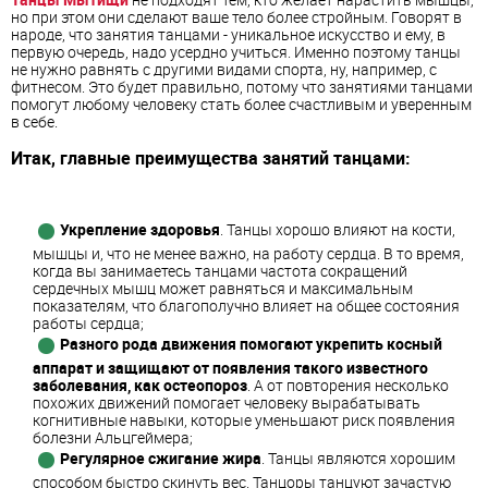
но при этом они сделают ваше тело более стройным. Говорят в
народе, что занятия танцами - уникальное искусство и ему, в
первую очередь, надо усердно учиться. Именно поэтому танцы
не нужно равнять с другими видами спорта, ну, например, с
фитнесом. Это будет правильно, потому что занятиями танцами
помогут любому человеку стать более счастливым и уверенным
в себе.
Итак, главные преимущества занятий танцами:
Укрепление здоровья
. Танцы хорошо влияют на кости,
мышцы и, что не менее важно, на работу сердца. В то время,
когда вы занимаетесь танцами частота сокращений
сердечных мышц может равняться и максимальным
показателям, что благополучно влияет на общее состояния
работы сердца;
Разного рода движения помогают укрепить косный
аппарат и защищают от появления такого известного
заболевания, как остеопороз
. А от повторения несколько
похожих движений помогает человеку вырабатывать
когнитивные навыки, которые уменьшают риск появления
болезни Альцгеймера;
Регулярное сжигание жира
. Танцы являются хорошим
способом быстро скинуть вес. Танцоры танцуют зачастую