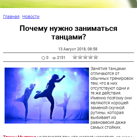
Главная
:
Новости
Почему нужно заниматься
танцами?
13 Август 2018
, 08:58
0
2151
Занятия танцами
отличаются от
обычных тренировок
тем, что в них
отсутствуют одни и
те же действия.
Именно поэтому они
являются хорошей
заменой скучной
рутины, которая
выбивает из
равновесия даже
самых стойких.
Танцы Мытищи
не подходят тем, кто желает нарастить мышцы,