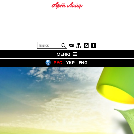
МЕНЮ
РУС
УКР
ENG