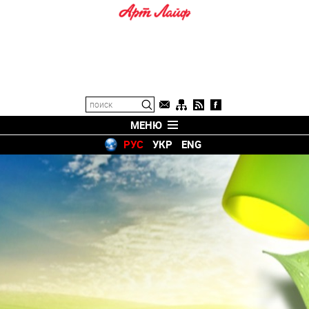
МЕНЮ
РУС
УКР
ENG