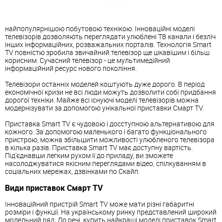
найпопулярнішою побутовою технікою. Інноваційні моделі
телевізорів дозволяють переглядати улюблені ТВ канали і безліч
інших інформаційних, розважальних порталів. Технологія Smart
TV повністю зробила звичайний телевізор ще цікавішим і більш
корисним. Сучасний телевізор - це мультимедійний
інформаційний ресурс нового покоління.
Телевізори останніх моделей коштують дуже дорого. В період
економічної кризи не всі люди можуть дозволити собі придбання
дорогої техніки. Майже всі існуючі моделі телевізорів можна
модернізувати за допомогою унікальної приставки Смарт TV.
Приставка Smart TV є чудовою і досступною альтернативою для
кожного. За допомогою маленького і багато функціонального
пристрою, можна збільшити можливості улюбленого телевізора
в кілька разів. Приставка Smart TV має доступну вартість.
Під'єднавши легким рухом її до приладу, ви зможете
насолоджуватися якісним переглядами відео, спілкуванням в
соціальних мережах, дзвінками по Скайп.
Види приставок Смарт TV
Інноваційний пристрій Smart TV може мати різні габаритні
розміри і функції. На українському ринку представлений широкий
модельний ряд. До речі, купить найкращі моделі приставок Smart