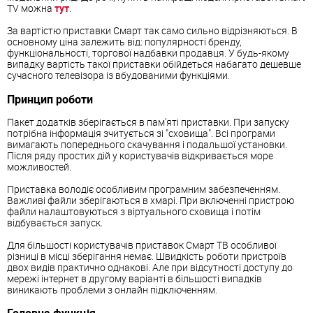
TV можна
тут
.
За вартістю приставки Смарт так само сильно відрізняються. В
основному ціна залежить від: популярності бренду,
функціональності, торгової надбавки продавця. У будь-якому
випадку вартість такої приставки обійдеться набагато дешевше
сучасного телевізора із вбудованими функціями.
Принцип роботи
Пакет додатків зберігається в пам'яті приставки. При запуску
потрібна інформація зчитується зі "сховища". Всі програми
вимагають попереднього скачування і подальшої установки.
Після ряду простих дій у користувачів відкривається море
можливостей.
Приставка володіє особливим програмним забезпеченням.
Важливі файли зберігаються в хмарі. При включенні пристрою
файли налаштовуються з віртуального сховища і потім
відбувається запуск.
Для більшості користувачів приставок Смарт ТВ особливої
різниці в місці зберігання немає. Швидкість роботи пристроїв
двох видів практично однакові. Але при відсутності доступу до
мережі інтернет в другому варіанті в більшості випадків
виникають проблеми з онлайн підключенням.