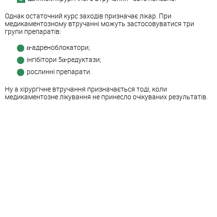
Однак остаточний курс заходів призначає лікар. При
медикаментозному втручанні можуть застосовуватися три
групи препаратів:
α-адреноблокатори;
інгібітори 5α-редуктази;
рослинні препарати.
Ну а хірургічне втручання призначається тоді, коли
медикаментозне лікування не принесло очікуваних результатів.