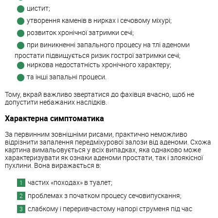
цистит;
утворення каменів в нирках і сечовому міхурі;
розвиток хронічної затримки сечі;
при виникненні запального процесу на тлі аденоми
простати підвищується ризик гострої затримки сечі;
ниркова недостатність хронічного характеру;
та інші запальні процеси.
Тому, вкрай важливо звертатися до фахівця вчасно, щоб не
допустити небажаних наслідків.
Характерна симптоматика
За первинним зовнішніми рисами, практично неможливо
відрізнити запалення передміхурової залози від аденоми. Схожа
картина вимальовується у всіх випадках, яка однаково може
характеризувати як ознаки аденоми простати, так і злоякісної
пухлини. Вона виражається в:
частих «походах» в туалет;
проблемах з початком процесу сечовипускання;
слабкому і переривчастому напорі струменя під час