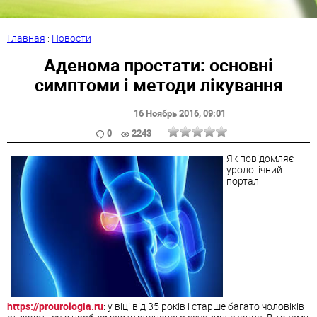
Главная
:
Новости
Аденома простати: основні
симптоми і методи лікування
16 Ноябрь 2016
, 09:01
0
2243
Як повідомляє
урологічний
портал
https://prourologia.ru
: у віці від 35 років і старше багато чоловіків