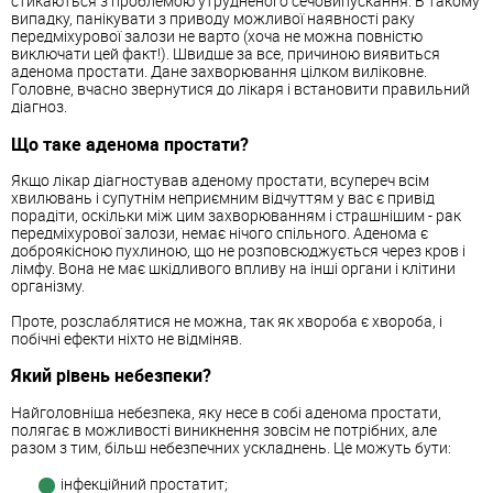
стикаються з проблемою утрудненого сечовипускання. В такому
випадку, панікувати з приводу можливої ​​наявності раку
передміхурової залози не варто (хоча не можна повністю
виключати цей факт!). Швидше за все, причиною виявиться
аденома простати. Дане захворювання цілком виліковне.
Головне, вчасно звернутися до лікаря і встановити правильний
діагноз.
Що таке аденома простати?
Якщо лікар діагностував аденому простати, всупереч всім
хвилювань і супутнім неприємним відчуттям у вас є привід
порадіти, оскільки між цим захворюванням і страшнішим - рак
передміхурової залози, немає нічого спільного. Аденома є
доброякісною пухлиною, що не розповсюджується через кров і
лімфу. Вона не має шкідливого впливу на інші органи і клітини
організму.
Проте, розслаблятися не можна, так як хвороба є хвороба, і
побічні ефекти ніхто не відміняв.
Який рівень небезпеки?
Найголовніша небезпека, яку несе в собі аденома простати,
полягає в можливості виникнення зовсім не потрібних, але
разом з тим, більш небезпечних ускладнень. Це можуть бути:
інфекційний простатит;