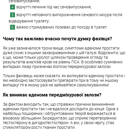
сечовипускання;
відчутті печіння під час сечовипускання;
відчутті неповного випорожнення сечового міхура після
відвідування туалету;
важко стримуваних позивах до походу в туалет.
Чому так важливо вчасно почути думку фахівця?
Як уже зазначалося трохи вище, симптоми аденоми простати
дуже схожі з іншими захворюваннями у цій галузі. Відрізнити, що
є що, може тільки уролог шляхом проведення огляду та
результатів аналізів крові на рівень ПСА. В особливо сумнівних
випадках лікар призначає біопсію передміхурової залози.
Тільки фахівець може сказати, як вилікувати аденому простати і
які необхідно застосовувати препарати при в тому чи іншому
випадку! Ні в якому разі не займайтеся самолікуванням!
Як виникає аденома передміхурової залози?
За фактом виходить так, що справжні причини виникнення
аденоми простати так і не вдалося дослідити до кінця. Одна з
найбільш поширених і обґрунтованих теорій виражається в
віковому збільшенні 5α-редуктази, що сприяє перетворенню
тестостерону в дигідротестостерон. А він, у свою чергу, стає
стимулятором росту тканин простати.