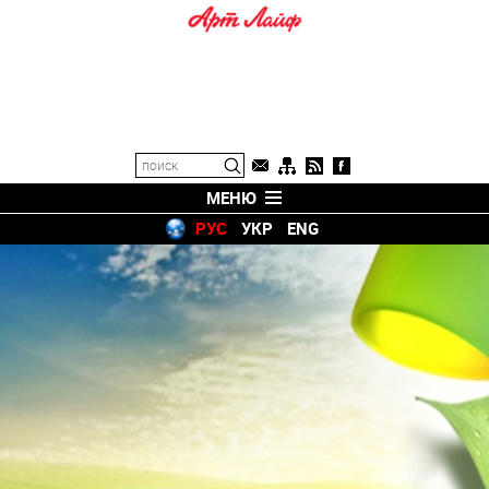
МЕНЮ
РУС
УКР
ENG