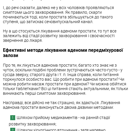
І, до речі сказати, далеко не у всіх чоловіків проявляються
симптоми цього захворювання. Як правило, скарги
починаються тоді, коли простата збільшується до такого
ступеня, що затискає сечовипускальний канал.
Ну а що стосується лікування аденоми простати, то тут все
залежить від стадії розвитку захворювання і своєчасності
звернення до лікаря.
Ефективні методи лікування аденоми передміхурової
залози
Про те, як лікується аденома простати, багато хто знає не з
чуток, оскільки подібні проблеми зустрічаються часто-густо - у
сусіда зверху, старого друга і т. п. Інша справа, коли питання
торкнулося особисто вас. Що робити при аденомі простати? Чи
можна робити масаж простати при аденомі? Чи можна обійтися
тільки таблетками? Всі ці питання стають актуальними, як тільки
виникають перші симптоми захворювання.
Насправді, все дійсно не так страшно, як здається. Лікування
аденома простати виконується двома дієвими методами:
Шляхом прийому медикаментів - на ранній стадії
розвитку захворювання;
Шляхом хірургічного втручання - зате напевно.