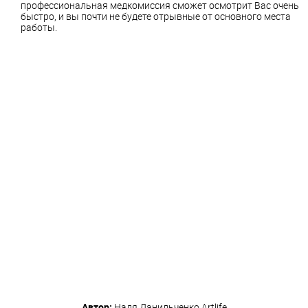
профессиональная медкомиссия сможет осмотрит Вас очень
быстро, и вы почти не будете отрывные от основного места
работы.
Автор:
Надя Данильченко
Artlife