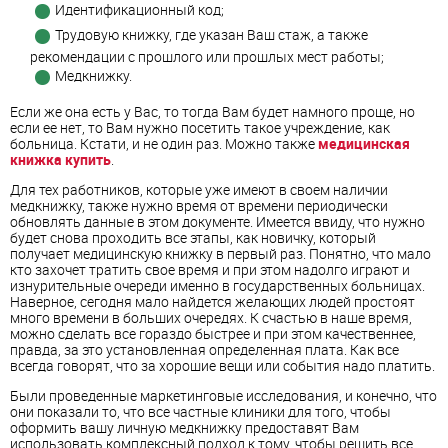
Идентификационный код;
Трудовую книжку, где указан Ваш стаж, а также
рекомендации с прошлого или прошлых мест работы;
Медкнижку.
Если же она есть у Вас, то тогда Вам будет намного проще, но
если ее нет, то Вам нужно посетить такое учреждение, как
больница. Кстати, и не один раз. Можно также
медицинская
книжка купить
.
Для тех работников, которые уже имеют в своем наличии
медкнижку, также нужно время от времени периодически
обновлять данные в этом документе. Имеется ввиду, что нужно
будет снова проходить все этапы, как новичку, который
получает медицинскую книжку в первый раз. Понятно, что мало
кто захочет тратить свое время и при этом надолго играют и
изнурительные очереди именно в государственных больницах.
Наверное, сегодня мало найдется желающих людей простоят
много времени в больших очередях. К счастью в наше время,
можно сделать все гораздо быстрее и при этом качественнее,
правда, за это установленная определенная плата. Как все
всегда говорят, что за хорошие вещи или события надо платить.
Были проведенные маркетинговые исследования, и конечно, что
они показали то, что все частные клиники для того, чтобы
оформить вашу личную медкнижку предоставят Вам
использовать комплексный подход к тому, чтобы решить все