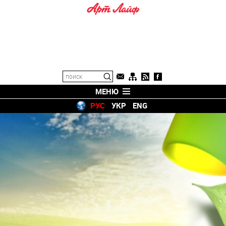
МЕНЮ
РУС
УКР
ENG