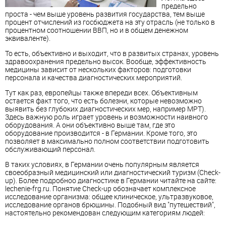
предельно
проста - чем выше уровень развития государства, тем выше
процент отчислений из госбюджета на эту отрасль (не только в
процентном соотношении ВВП, но и в общем денежном
эквиваленте).
То есть, объективно и выходит, что в развитых странах, уровень
здравоохранения предельно высок. Вообще, эффективность
медицины зависит от нескольких факторов: подготовки
персонала и качества диагностических мероприятий.
Тут как раз, европейцы также впереди всех. Объективным
остается факт того, что есть болезни, которые невозможно
выявить без глубоких диагностических мер, например МРТ).
Здесь важную роль играет уровень и возможности наивного
оборудования. А они объективно выше там, где это
оборудование производится - в Германии. Кроме того, это
позволяет в максимально полном соответствии подготовить
обслуживающий персонал.
В таких условиях, в Германии очень популярным является
своеобразный медицинский или диагностический туризм (Check-
up). Более подробноо диагностике в Германии читайте на сайте:
lechenie-frg.ru. Понятие Check-up обозначает комплексное
исследование организма: общее клиническое, ультразвуковое,
исследование органов брюшины. Подобный вид "путешествий",
настоятельно рекомендован следующим категориям людей: