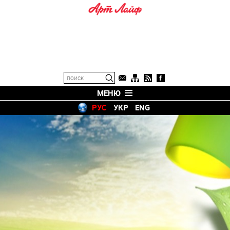
МЕНЮ
РУС
УКР
ENG