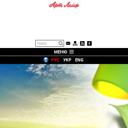
МЕНЮ
РУС
УКР
ENG