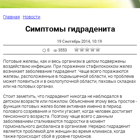
Главная
:
Новости
Симптомы гидраденита
19 Сентябрь 2014
, 10:19
0
3553
Потовые железы, как и весь организм в целом подвержены
воздействию инфекции. При поражении стафилококком желез
возникает заболевание гидраденит. Чаще всего поражаются
железы, расположенные в подмышечной области, но проблема
может появиться и в околопупочной области, паховых складках
или на половых органах.
Стоит заметить, что гидраденит никогда не наблюдался в
детском возрасте или пожилом. Объяснение этому весь простое -
функция потовых желез более активная именно в период
полового созревания и почти угасает, когда человек достигает
пенсионного возраста. Поэтому чаще всего с данным
заболеванием сталкиваются подростки в момент
гормонального дисбаланса в организме. Нередко гидраденит
является проблемой для женщин во время климакса, когда
также происходит сбой в уровне гормонов.