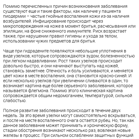
Помимо перечисленных причин возникновения заболевания
существуют еще и такие факторы, как наличие у пациента
пиодермии – частые гнойные воспаления кожи из-за наличия
возбудителей. Инфицирование происходит через
микроповреждения на коже в момент бритья, расчесывания или
эпиляции, на фоне сниженного иммунитете. Риск возрастает
также, при нарушении правил гигиены и ухода за телом,
использовании чужих предметов для бритья.
Чаще при гидрадените появляются небольшие уплотнения в
виде узелков, которые сопровождаются зудом, болезненностью
при легком надавливании. Рост таких узелков происходит
довольно быстро, и они начинают выступать над кожей,
становясь заметнее. Отечность и боль усиливаются, и меняется
цвет кожи в месте воспаления, она становится красно-синей. И
если несколько узелков при увеличении сливаются в один, то
возникает картина еще более серьезного заболевания, которое
называется флегмона. Помимо этого клиническая картина
сопровождается общим недомоганием, температурой, сильной
слабостью.
Полное развитие заболевания происходит в течение двух
недель. За это время узелки могут самостоятельно вскрываться,
и после на месте воспаленного очага остается рубец. Но, так как
данное заболевание может принимать и хроническую форму,
стадии обострения возникают несколько раз, вовлекая новые
железы в процесс. При сильном ослаблении защитных функций