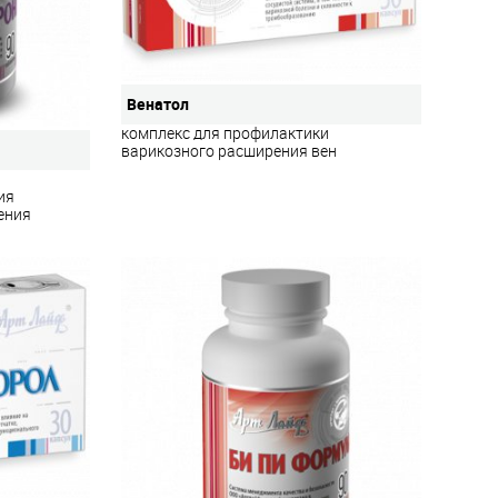
Венатол
комплекс для профилактики
варикозного расширения вен
ия
ения