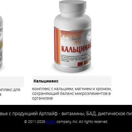
Кальцимакс
комплекс с кальцием, магнием и хромом,
мплекс для
сохраняющий баланс микроэлементов в
а
организме
вье с продукцией Артлайф - витамины, БАД, диетическое пи
©
2011-2026
Artlife
company, Inc. All rights reserved.