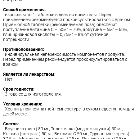
Способ применения:
взрослым по 1 таблетке в день во время еды. Перед
применением рекомендуется проконсультироваться с врачом.
Прием одной таблетки (рекомендуемая доза) обеспечит
поступление витамина С – 50мг – 70%; арбутина – 5мг – 60%;
глициризиновой кислоты – 0,75мг – 8% от суточной
потребности.
Противопоказания:
индивидуальная непереносимость компонентов продукта.
Перед применением рекомендуется проконсультироваться с
врачом.
Является ли лекарством:
Нет
Срок годности:
3 года со дня изготовления.
Условия хранения:
Хранить при комнатной температуре, в сухом недоступном для
детей месте.
Состав:
Брусника (лист) 80 мг, Толокнянка (медвежьи ушки) 50 мг,
Клюква (экстракт) 50 мг, Витамин C 50 мг, Одуванчик (корень)
37,5 мг, Можжевельник (плоды) 25 мг, Петрушка (лист) 25 мг,