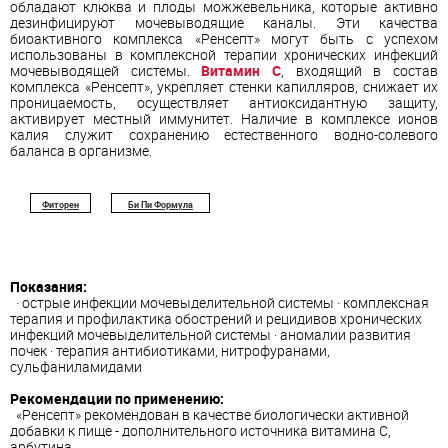
обладают клюква и плоды можжевельника, которые активно
дезинфицируют мочевыводящие каналы. Эти качества
биоактивного комплекса «Ренсепт» могут быть с успехом
использованы в комплексной терапии хронических инфекций
мочевыводящей системы.
Витамин C
, входящий в состав
комплекса «Ренсепт», укрепляет стенки капилляров, снижает их
проницаемость, осуществляет антиоксидантную защиту,
активирует местный иммунитет. Наличие в комплексе ионов
калия служит сохранению естественного водно-солевого
баланса в организме.
Фиторен
Би Пи Формула
Показания:
· острые инфекции мочевыделительной системы · комплексная
терапия и профилактика обострений и рецидивов хронических
инфекций мочевыделительной системы · аномалии развития
почек · терапия антибиотиками, нитрофуранами,
сульфаниламидами
Рекомендации по применению:
«Ренсепт» рекомендован в качестве биологически активной
добавки к пище - дополнительного источника витамина С,
арбутина.