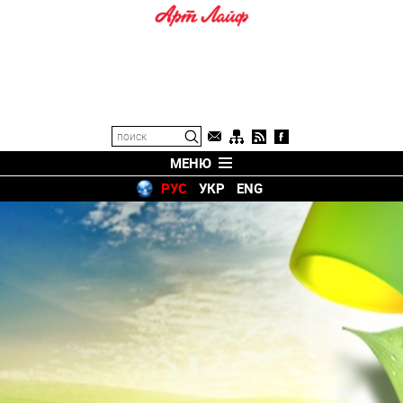
МЕНЮ
РУС
УКР
ENG