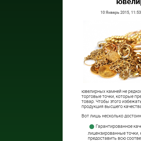
ювелир
10 Январь 2015
, 11:53
ювелирных камней не редкос
торговые точки, которые п
товар. Чтобы этого избежат
продукция высшего качества 
Вот лишь несколько достоин
Гарантированное кач
лицензированные точки,
предоставить всю соотв