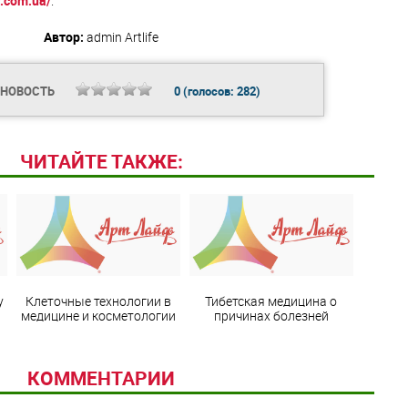
r.com.ua/
.
Автор:
admin
Artlife
 НОВОСТЬ
0
(голосов:
282
)
ЧИТАЙТЕ ТАКЖЕ:
y
Клеточные технологии в
Тибетская медицина о
медицине и косметологии
причинах болезней
КОММЕНТАРИИ