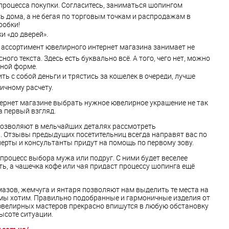
процесса покупки. Согласитесь, заниматься шопингом
сь дома, а не бегая по торговым точкам и распродажам в
робки!
и «до дверей».
 ассортимент ювелирного интернет магазина занимает не
ого текста. Здесь есть буквально всё. А того, чего нет, можно
ной форме.
ть с собой деньги и трястись за кошелек в очереди, лучше
ичному расчету.
тернет магазине выбрать нужное ювелирное украшение не так
на первый взгляд.
озволяют в мельчайших деталях рассмотреть
. Отзывы предыдущих посетительниц всегда направят вас по
ерты и консультанты придут на помощь по первому зову.
процесс выбора мужа или подруг. С ними будет веселее
ь, а чашечка кофе или чая придаст процессу шопинга ещё
лмазов, жемчуга и янтаря позволяют нам выделить те места на
 мы хотим. Правильно подобранные и гармоничные изделия от
ювелирных мастеров прекрасно впишутся в любую обстановку
ысоте ситуации.