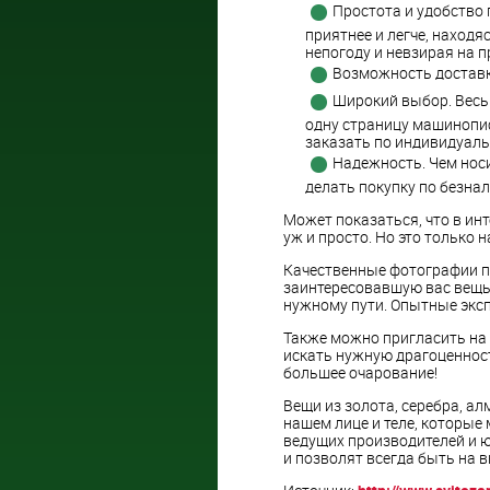
Простота и удобство 
приятнее и легче, находя
непогоду и невзирая на п
Возможность доставк
Широкий выбор. Весь
одну страницу машинописн
заказать по индивидуаль
Надежность. Чем носи
делать покупку по безнал
Может показаться, что в ин
уж и просто. Но это только 
Качественные фотографии п
заинтересовавшую вас вещь
нужному пути. Опытные эксп
Также можно пригласить на 
искать нужную драгоценност
большее очарование!
Вещи из золота, серебра, а
нашем лице и теле, которые
ведущих производителей и 
и позволят всегда быть на в