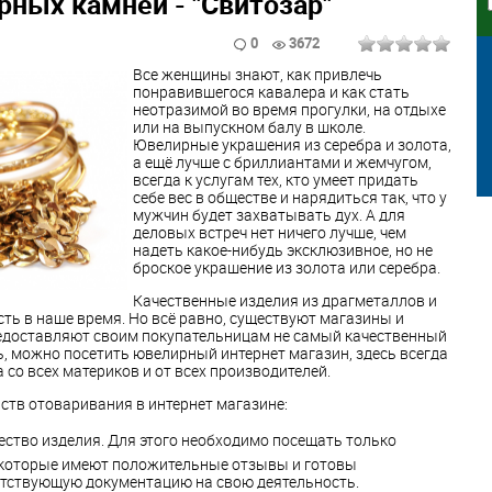
ных камней - "Свитозар"
0
3672
Все женщины знают, как привлечь
понравившегося кавалера и как стать
неотразимой во время прогулки, на отдыхе
или на выпускном балу в школе.
Ювелирные украшения из серебра и золота,
а ещё лучше с бриллиантами и жемчугом,
всегда к услугам тех, кто умеет придать
себе вес в обществе и нарядиться так, что у
мужчин будет захватывать дух. А для
деловых встреч нет ничего лучше, чем
надеть какое-нибудь эксклюзивное, но не
броское украшение из золота или серебра.
Качественные изделия из драгметаллов и
ть в наше время. Но всё равно, существуют магазины и
редоставляют своим покупательницам не самый качественный
ь, можно посетить ювелирный интернет магазин, здесь всегда
со всех материков и от всех производителей.
ств отоваривания в интернет магазине:
ество изделия. Для этого необходимо посещать только
 которые имеют положительные отзывы и готовы
етствующую документацию на свою деятельность.