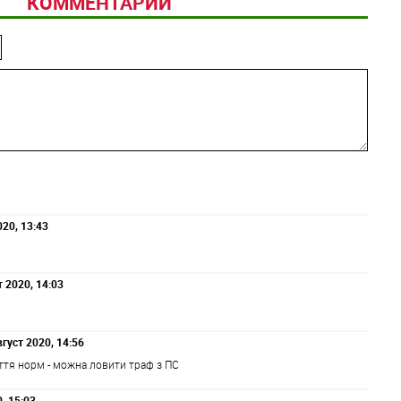
КОММЕНТАРИИ
020, 13:43
т 2020, 14:03
густ 2020, 14:56
аття норм - можна ловити траф з ПС
, 15:03