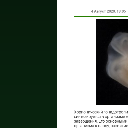
4 Август 2020
, 13:05
Хорионический гонадотропи
синтезируется в организме 
завершения. Его основными
организма к плоду, развити