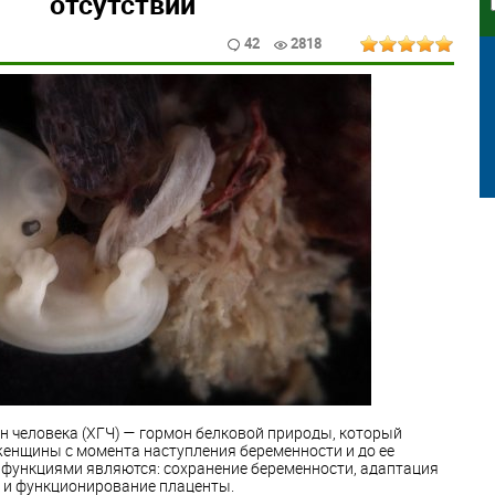
отсутствии
42
2818
н человека (ХГЧ) — гормон белковой природы, который
женщины с момента наступления беременности и до ее
 функциями являются: сохранение беременности, адаптация
е и функционирование плаценты.