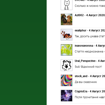
Сколько ж можно гов
Azl002 - 4 Август 2020
exaliphur - 4 Август 20
Так, досить цікава стат
ivanovavorona - 4 Авгу
Стаття неоднозначна -
Ural_Perspective - 4 Ав
5кА! Відмінний пост!
stock_and - 4 Август 2
Да вы сказочник
CryptoEra - 4 Август 2
Після прочитання навіт