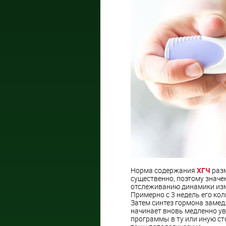
Норма содержания
ХГЧ
разм
существенно, поэтому значе
отслеживанию динамики изм
Примерно с 3 недель его ко
Затем синтез гормона замедл
начинает вновь медленно уве
программы в ту или иную ст