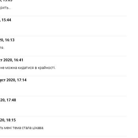
орить…
, 15:44
20, 16:13
тя.
ст 2020, 16:41
 не можна кидатися в крайності.
густ 2020, 17:14
020, 17:48
020, 18:15
ь мені тема стала цікава.