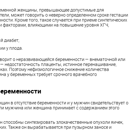
еременной женщины, превышающее допустимые для
тели, может говорить о неверно определенном сроке гестации
ности. Кроме того, такое случается при приеме синтетических
ми факторами, влияющими на повышение уровня ХГЧ,
й диабет;
и у плода.
ворит о неразвивающейся беременности — внематочной или
 — недостаточность плаценты, истинное перенашивание,
оках. Поэтому нефизиологичное снижение количества
на у беременных требует срочного врачебного
беременности
нщин в отсутствие беременности и у мужчин свидетельствует о
сли мужчина или женщина принимает с содержанием этого
н способны синтезировать злокачественные опухоли яичек,
гких. Также он вырабатывается при пузырном заносе и