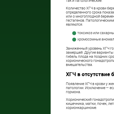
так и патологические.
Количество ХГЧ в крови б
определенного срока показа
или о многоплодной беремен
гестагенов. Патологически
являются:
токсикоз или сахарны
хромосомные аномали
Заниженный уровень ХГЧ го
замершей. Другие варианты
гибель плода на поздних ср
хорионического гонадотропи
вмешательства.
ХГЧ в отсутствие 
Появление ХГЧ в крови у же
патологии. Исключение — е
гормона.
Хорионический гонадотропи
кишечника, матки, почек, ле
хорионкарциноме.