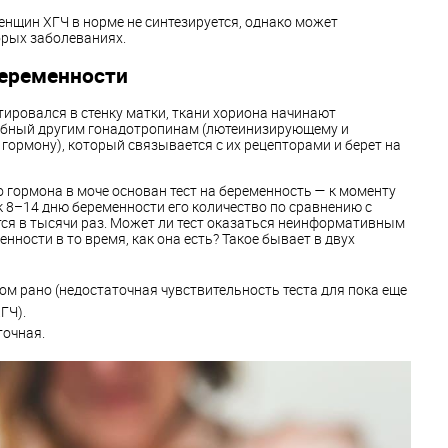
нщин ХГЧ в норме не синтезируется, однако может
рых заболеваниях.
беременности
ировался в стенку матки, ткани хориона начинают
обный другим гонадотропинам (лютеинизирующему и
ормону), который связывается с их рецепторами и берет на
о гормона в моче основан тест на беременность — к моменту
 к 8–14 дню беременности его количество по сравнению с
ся в тысячи раз. Может ли тест оказаться неинформативным
енности в то время, как она есть? Такое бывает в двух
ом рано (недостаточная чувствительность теста для пока еще
ГЧ).
точная.