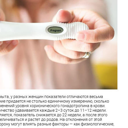
ыта, у разных женщин показатели отличаются весьма
ние придается не столько единичному измерению, сколько
енений уровня хорионического гонадотропина в крови.
личество удваивается каждые 2–3 суток до 11–12 недели.
яется, показатель снижается до 22 недели, а после этого
личиваться и растет до родов. На отклонения от этой
орону могут влиять разные факторы — как физиологические,