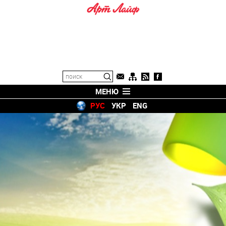
МЕНЮ
РУС
УКР
ENG