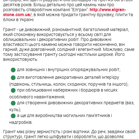
десятків років. Більш детально про цей камінь нам про
розповість співробітник компанії "Елгран":
http://www.elgran-
stone.com.ua/
, в якій можна придати гранітну бруківку, плити та
блоки в Україні.
Граніт - це дивовижний, різноманітний, багатоликий матеріал,
який споконвіку використовується у всьому світі для
облицювальних і декоративних робіт. Про дивовижні
властивості цього каменю можна говорити нескінченно, він
гарний, дуже довговічний, солідний і елегантний. Можливо, саме
тому застосування граніту сьогодні настільки широке. Його
використовують:
для зовнішніх і внутрішніх опоряджувальних робіт;
для виготовлення декоративних деталей інтер'єру
(підвіконь, стільниць, колон, сходинок, поручнів та іншого);
при облицюванні набережних і бордюрів в місцях
особливого навантаження;
для створення дивовижних декоративних предметів (ваз,
куль);
а ще для виробництва могильних пам'ятників і
надгробків.
Граніт має різну зернистість і різні відтінки. До речі, завдяки своїй
структурі, граніт легко шліфувати і обробляти, що дозволяє