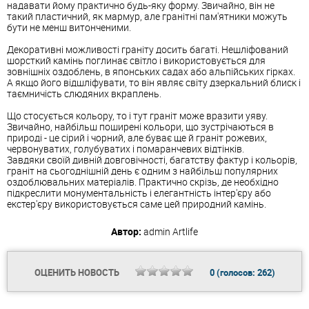
надавати йому практично будь-яку форму. Звичайно, він не
такий пластичний, як мармур, але гранітні пам'ятники можуть
бути не менш витонченими.
Декоративні можливості граніту досить багаті. Нешліфований
шорсткий камінь поглинає світло і використовується для
зовнішніх оздоблень, в японських садах або альпійських гірках.
А якщо його відшліфувати, то він являє світу дзеркальний блиск і
таємничість слюдяних вкраплень.
Що стосується кольору, то і тут граніт може вразити уяву.
Звичайно, найбільш поширені кольори, що зустрічаються в
природі - це сірий і чорний, але буває ще й граніт рожевих,
червонуватих, голубуватих і помаранчевих відтінків.
Завдяки своїй дивній довговічності, багатству фактур і кольорів,
граніт на сьогоднішній день є одним з найбільш популярних
оздоблювальних матеріалів. Практично скрізь, де необхідно
підкреслити монументальність і елегантність інтер'єру або
екстер'єру використовується саме цей природний камінь.
Автор:
admin
Artlife
ОЦЕНИТЬ НОВОСТЬ
0
(голосов:
262
)