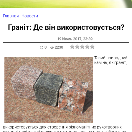
Главная
:
Новости
Граніт: Де він використовується?
19 Июль 2017
, 23:39
0
2230
Такий природний
камінь, як граніт,
використовується для створення різноманітних рукотворних
витворів, які здатні радувати око володара на протязі багатьох