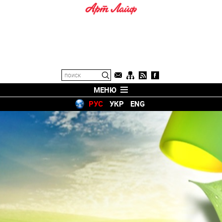
МЕНЮ
РУС
УКР
ENG