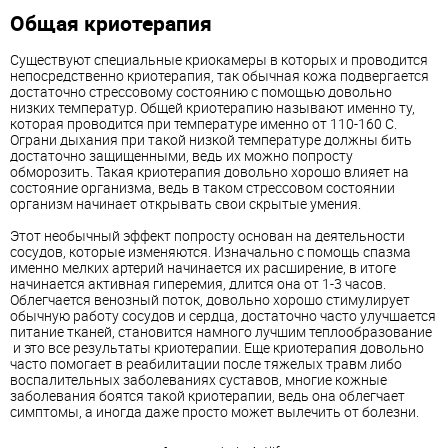
Общая криотерапия
Существуют специальные криокамеры в которых и проводится
непосредственно криотерапия, так обычная кожа подвергается
достаточно стрессовому состоянию с помощью довольно
низких температур. Общей криотерапию называют именно ту,
которая проводится при температуре именно от 110-160 С.
Ограни дыхания при такой низкой температуре должны бить
достаточно защищенными, ведь их можно попросту
обморозить. Такая криотерапия довольно хорошо влияет на
состояние организма, ведь в таком стрессовом состоянии
организм начинает открывать свои скрытые умения.
Этот необычный эффект попросту основан на деятельности
сосудов, которые изменяются. Изначально с помощь спазма
именно мелких артерий начинается их расширение, в итоге
начинается активная гиперемия, длится она от 1-3 часов.
Облегчается венозный поток, довольно хорошо стимулирует
обычную работу сосудов и сердца, достаточно часто улучшается
питание тканей, становится намного лучшим теплообразование
и это все результаты криотерапии. Еще криотерапия довольно
часто помогает в реабилитации после тяжелых травм либо
воспалительных заболеваниях суставов, многие кожные
заболевания боятся такой криотерапии, ведь она облегчает
симптомы, а иногда даже просто может вылечить от болезни.