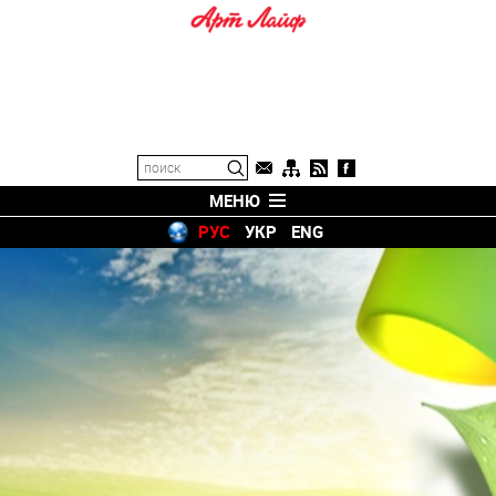
МЕНЮ
РУС
УКР
ENG