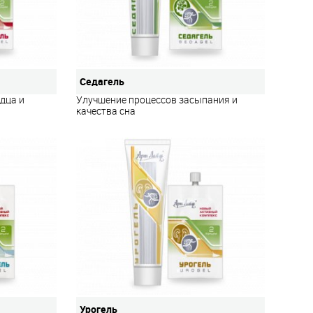
Седагель
дца и
Улучшение процессов засыпания и
качества сна
Урогель