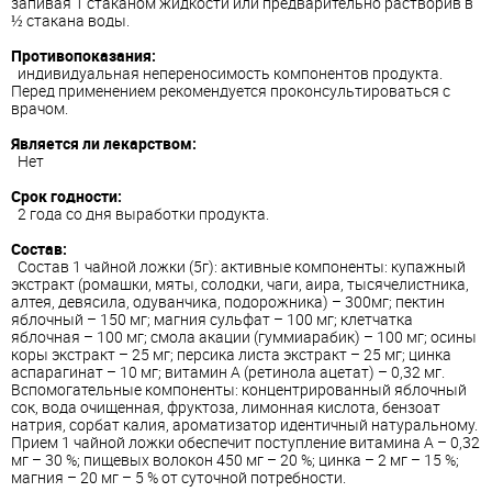
запивая 1 стаканом жидкости или предварительно растворив в
½ стакана воды.
Противопоказания:
индивидуальная непереносимость компонентов продукта.
Перед применением рекомендуется проконсультироваться с
врачом.
Является ли лекарством:
Нет
Срок годности:
2 года со дня выработки продукта.
Состав:
Состав 1 чайной ложки (5г): активные компоненты: купажный
экстракт (ромашки, мяты, солодки, чаги, аира, тысячелистника,
алтея, девясила, одуванчика, подорожника) – 300мг; пектин
яблочный – 150 мг; магния сульфат – 100 мг; клетчатка
яблочная – 100 мг; смола акации (гуммиарабик) – 100 мг; осины
коры экстракт – 25 мг; персика листа экстракт – 25 мг; цинка
аспарагинат – 10 мг; витамин А (ретинола ацетат) – 0,32 мг.
Вспомогательные компоненты: концентрированный яблочный
сок, вода очищенная, фруктоза, лимонная кислота, бензоат
натрия, сорбат калия, ароматизатор идентичный натуральному.
Прием 1 чайной ложки обеспечит поступление витамина А – 0,32
мг – 30 %; пищевых волокон 450 мг – 20 %; цинка – 2 мг – 15 %;
магния – 20 мг – 5 % от суточной потребности.