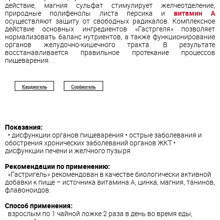
действие, магния сульфат стимулирует желчеотделение,
природные полифенолы листа персика и
витамин А
осуществляют защиту от свободных радикалов. Комплексное
действие основных ингредиентов «Гастргеля» позволяет
нормализовать баланс нутриентов, а также функционирование
органов желудочно-кишечного тракта. В результате
восстанавливается правильное протекание процессов
пищеварения.
Кардиогель
Сорбиогель
Показания:
• дисфункции органов пищеварения • острые заболевания и
обострения хронических заболеваний органов ЖКТ •
дисфункции печени и желчного пузыря
Рекомендации по применению:
«Гастригель» рекомендован в качестве биологически активной
добавки к пище – источника витамина А, цинка, магния, танинов,
флавоноидов.
Способ применения:
взрослым по 1 чайной ложке 2 раза в день во время еды,