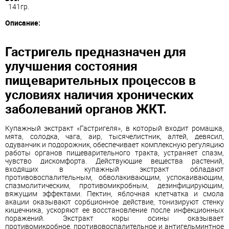
141гр.
Описание:
Гастригель предназначен для
улучшения состояния
пищеварительных процессов в
условиях наличия хронических
заболеваний органов ЖКТ.
Купажный экстракт «Гастригеля», в который входит ромашка,
мята, солодка, чага, аир, тысячелистник, алтей, девясил,
одуванчик и подорожник, обеспечивает комплексную регуляцию
работы органов пищеварительного тракта, устраняет спазм,
чувство дискомфорта. Действующие вещества растений,
входящих в купажный экстракт обладают
противовоспалительным, обволакивающим, успокаивающим,
спазмолитическим, противомикробным, дезинфицирующим,
вяжущим эффектами. Пектин, яблочная клетчатка и смола
акации оказывают сорбционное действие, тонизируют стенку
кишечника, ускоряют ее восстановление после инфекционных
поражений. Экстракт коры осины оказывает
противомикробное, противовоспалительное и антигельминтное