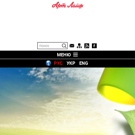
МЕНЮ
РУС
УКР
ENG