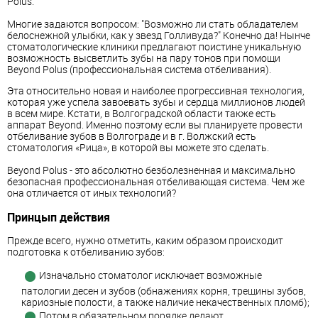
Polus.
Многие задаются вопросом: "Возможно ли стать обладателем
белоснежной улыбки, как у звезд Голливуда?" Конечно да! Нынче
стоматологические клиники предлагают поистине уникальную
возможность высветлить зубы на пару тонов при помощи
Beyond Polus (профессиональная система отбеливания).
Эта относительно новая и наиболее прогрессивная технология,
которая уже успела завоевать зубы и сердца миллионов людей
в всем мире. Кстати, в Волгоградской области также есть
аппарат Beyond. Именно поэтому если вы планируете провести
отбеливание зубов в Волгограде и в г. Волжский есть
стоматология «Рица», в которой вы можете это сделать.
Beyond Polus - это абсолютно безболезненная и максимально
безопасная профессиональная отбеливающая система. Чем же
она отличается от иных технологий?
Принцып действия
Прежде всего, нужно отметить, каким образом происходит
подготовка к отбеливанию зубов:
Изначально стоматолог исключает возможные
патологии десен и зубов (обнажениях корня, трещины зубов,
кариозные полости, а также наличие некачественных пломб);
Потом в обязательном порядке делают