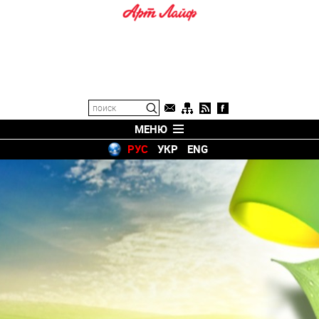
МЕНЮ
РУС
УКР
ENG