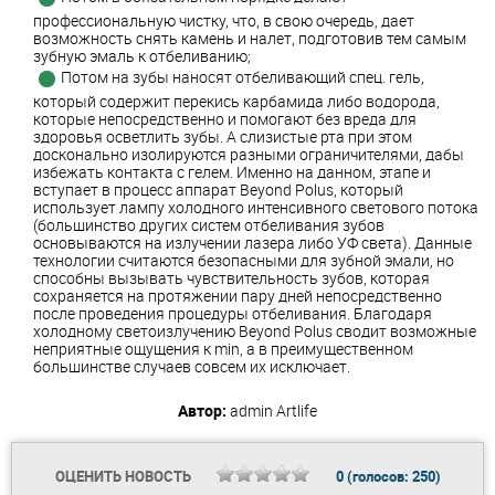
профессиональную чистку, что, в свою очередь, дает
возможность снять камень и налет, подготовив тем самым
зубную эмаль к отбеливанию;
Потом на зубы наносят отбеливающий спец. гель,
который содержит перекись карбамида либо водорода,
которые непосредственно и помогают без вреда для
здоровья осветлить зубы. А слизистые рта при этом
досконально изолируются разными ограничителями, дабы
избежать контакта с гелем. Именно на данном, этапе и
вступает в процесс аппарат Beyond Polus, который
использует лампу холодного интенсивного светового потока
(большинство других систем отбеливания зубов
основываются на излучении лазера либо УФ света). Данные
технологии считаются безопасными для зубной эмали, но
способны вызывать чувствительность зубов, которая
сохраняется на протяжении пару дней непосредственно
после проведения процедуры отбеливания. Благодаря
холодному светоизлучению Beyond Polus сводит возможные
неприятные ощущения к min, а в преимущественном
большинстве случаев совсем их исключает.
Автор:
admin
Artlife
ОЦЕНИТЬ НОВОСТЬ
0
(голосов:
250
)