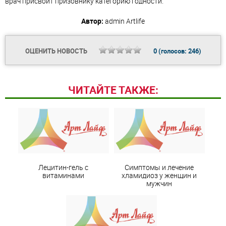
врач присвоит призовнику категорию годности.
Автор:
admin
Artlife
ОЦЕНИТЬ НОВОСТЬ
0
(голосов:
246
)
ЧИТАЙТЕ ТАКЖЕ:
Лецитин-гель с
Симптомы и лечение
витаминами
хламидиоз у женщин и
мужчин