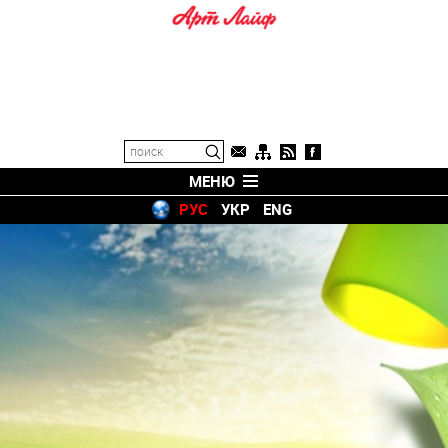
МЕНЮ
РУС
УКР
ENG