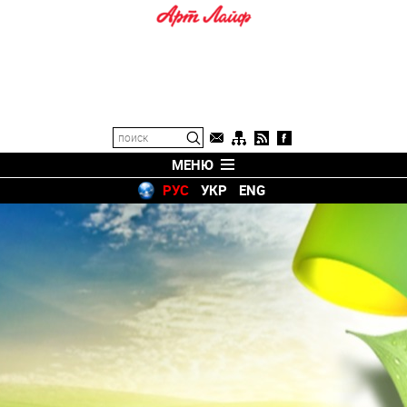
МЕНЮ
РУС
УКР
ENG