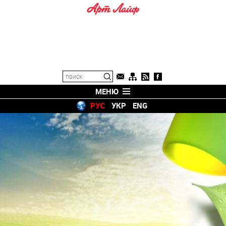
МЕНЮ
РУС
УКР
ENG