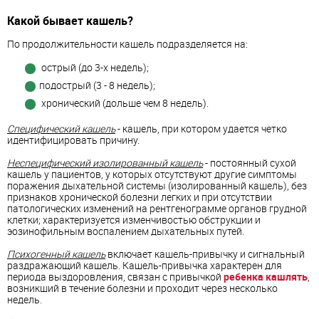
Какой бывает кашель?
По продолжительности кашель подразделяется на:
острый (до 3-х недель);
подострый (3 - 8 недель);
хронический (дольше чем 8 недель).
Специфический кашель
- кашель, при котором удается четко
идентифицировать причину.
Неспецифический изолированный кашель
- постоянный сухой
кашель у пациентов, у которых отсутствуют другие симптомы
поражения дыхательной системы (изолированный кашель), без
признаков хронической болезни легких и при отсутствии
патологических изменений на рентгенограмме органов грудной
клетки; характеризуется изменчивостью обструкции и
эозинофильным воспалением дыхательных путей.
Психогенный кашель
включает кашель-привычку и сигнальный
раздражающий кашель. Кашель-привычка характерен для
периода выздоровления, связан с привычкой
ребенка кашлять
,
возникший в течение болезни и проходит через несколько
недель.