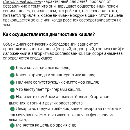
Сигнальный кашель
- характерный для детей, проявляют
безразличие к тому, что они нарушают общественный покой
своим кашлем; связан с тем, что ребенок, не осознавая того,
пытается привлечь к себе внимание окружающих. Этот кашель
прекращается во сне или когда ребенок сосредотачивается на
чем.
Как осуществляется диагностика кашля?
Объем диагностических обследований зависит от
продолжительности кашля (острый, подострый, хронический) и
изложенный в алгоритмах обследований. При сборе анамнеза
определяется следующее:
Как и когда начался кашель;
Какова природа и характеристики кашля;
Наличие сопутствующих симптомов кашля;
Что выступает триггерами кашля;
Наличие в семейном анамнезе болезней органов
дыхания, атопии и других расстройств;
Лекарство получал ребенок, какие лекарства помогали,
как менялась частота и тяжесть кашля на фоне приема
лекарств;
Меняется кашель во время сна;