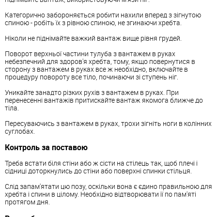
Категорично забороняється робити нахили вперед з зігнутою
спиною - робіть їх з рівною спиною, не згинаючи хребта.
Ніколи не піднімайте важкий вантаж вище рівня грудей.
Поворот верхньої частини тулуба з вантажем в руках
небезпечний для здоров'я хребта, тому, якщо повернутися в
сторону з вантажем в руках все ж необхідно, включайте в
процедуру повороту все тіло, починаючи зі ступень ніг.
Уникайте занадто різких рухів з вантажем в руках. При
перенесенні вантажів притискайте вантаж якомога ближче до
тіла.
Пересуваючись з вантажем в руках, трохи зігніть ноги в колінних
суглобах.
Контроль за поставою
Треба встати біля стіни або ж сісти на стілець так, щоб плечі і
сідниці доторкнулись до стіни або поверхні спинки стільця.
Слід запам'ятати цю позу, оскільки вона є єдино правильною для
хребта і спини в цілому. Необхідно відтворювати її по пам'яті
протягом дня.