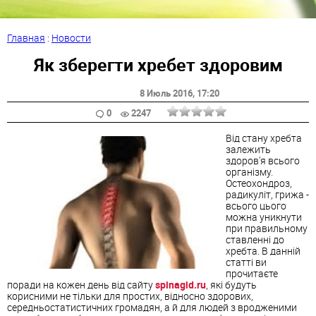
Главная
:
Новости
Як зберегти хребет здоровим
8 Июль 2016
, 17:20
0
2247
Від стану хребта
залежить
здоров'я всього
організму.
Остеохондроз,
радикуліт, грижа -
всього цього
можна уникнути
при правильному
ставленні до
хребта. В данній
статті ви
прочитаєте
поради на кожен день від сайту
spinagid.ru
, які будуть
корисними не тільки для простих, відносно здорових,
середньостатистичних громадян, а й для людей з вродженими