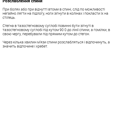
Розслаблення спини
При болях або при відчутті втоми в спині, слід по можливості
негайно лягти на підлогу, ноги зігнути в колінах і покласти їх на
стілець.
Стегна в тазостегновому суглобі повинні бути зігнуті в
тазостегновому суглобі під кутом 90 0 до лінії спини, а гомілки, в
свою чергу, перебували під прямим кутом до стегон.
Через кілька хвилин м'язи спини розслабляться і відпочинуть, а
значить відпочине і хребет.