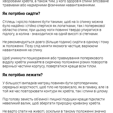
хворобами хребта, а також тим, у кого здоров'я спини зіпсоване
травмами або надмірними фізичними навантаженнями.
Як потрібно сидіти?
Стілець і крісло повинні бути такими, щоб на їх спинку можна
було надійно і стійко спертися як лопатками, так і поперекової
областю спини, при цьому ноги повинні твердо упиратися в
підлогу, а коліна - знаходитися на одній висоті зі стегнами.
Не рекомендується довго (більше години) сидіти в одному і тому
ж положенні. Позу слід міняти якомога частіше, варіюючи
навантаження на спину.
Щоб уникнути пошкодження або травмування поперекового
відділу хребта уникайте в сидячому положенні різких поворотів
верхньої частини корпусу, повертатися краще всім тілом.
Як потрібно лежати?
У більшості випадків матрац повинен бути ортопедичним,
середньої жорсткості, щоб тіло не провисало, як в гамаку, але і в
той же час повторювати контури як хребта, так і спини в цілому.
Під голову замість об'ємної і пишної подушки краще підкласти
невеликий валик, щоб зберігати природну кривизну хребта.
Не варто спати на животі, оскільки в такому положенні значно