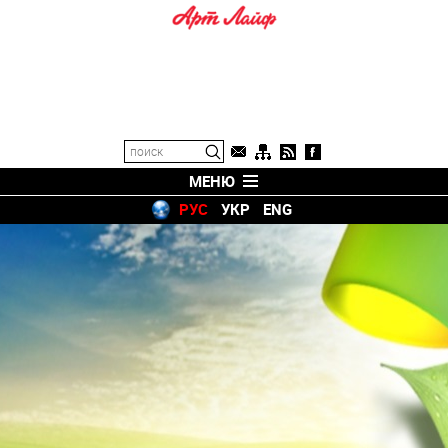
МЕНЮ
РУС
УКР
ENG