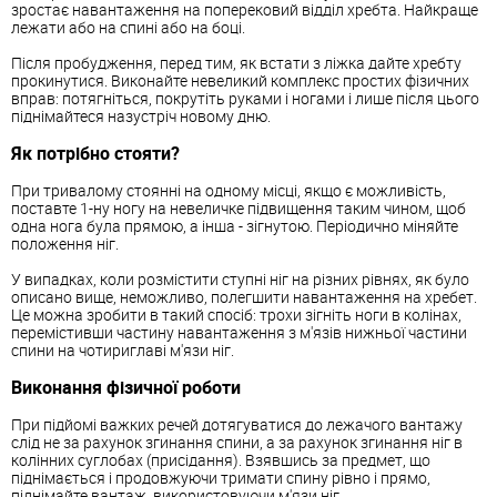
зростає навантаження на поперековий відділ хребта. Найкраще
лежати або на спині або на боці.
Після пробудження, перед тим, як встати з ліжка дайте хребту
прокинутися. Виконайте невеликий комплекс простих фізичних
вправ: потягніться, покрутіть руками і ногами і лише після цього
піднімайтеся назустріч новому дню.
Як потрібно стояти?
При тривалому стоянні на одному місці, якщо є можливість,
поставте 1-ну ногу на невеличке підвищення таким чином, щоб
одна нога була прямою, а інша - зігнутою. Періодично міняйте
положення ніг.
У випадках, коли розмістити ступні ніг на різних рівнях, як було
описано вище, неможливо, полегшити навантаження на хребет.
Це можна зробити в такий спосіб: трохи зігніть ноги в колінах,
перемістивши частину навантаження з м'язів нижньої частини
спини на чотириглаві м'язи ніг.
Виконання фізичної роботи
При підйомі важких речей дотягуватися до лежачого вантажу
слід не за рахунок згинання спини, а за рахунок згинання ніг в
колінних суглобах (присідання). Взявшись за предмет, що
піднімається і продовжуючи тримати спину рівно і прямо,
піднімайте вантаж, використовуючи м'язи ніг.