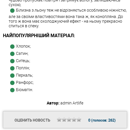
сухою;
Білизна з льону теж не відрізняється особливою ніжністю,
але за своїми властивостями вона така ж, як конопляна. До
того ж вона має охолоджуючий ефект - на ньому прекрасно
спиться в спеку.
НАЙПОПУЛЯРНІШИЙ МАТЕРІАЛ:
Хлопок;
Сатин;
Ситець;
Поплін;
Перкаль;
Ранфорс;
Біоматін.
Автор:
admin
Artlife
ОЦЕНИТЬ НОВОСТЬ
0
(голосов:
262
)