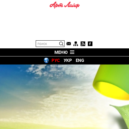
МЕНЮ
РУС
УКР
ENG