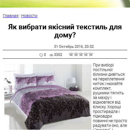
Главная
:
Новости
Як вибрати якісний текстиль для
дому?
31 Октябрь 2016
, 20:32
0
3302
При виборі
постільної
білизни дивіться
на переплетення
ниток і нюхайте
комплект,
рушники тягніть
за махру і
відмовтеся від
блиску. Хороші
простирадла і
підковдри
повинні не просто
радувати око, але
і "дихати", і