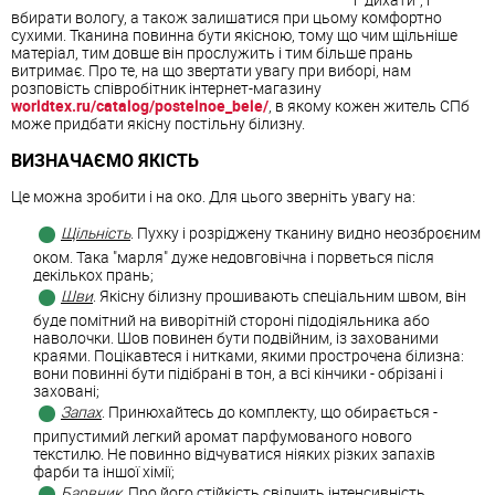
вбирати вологу, а також залишатися при цьому комфортно
сухими. Тканина повинна бути якісною, тому що чим щільніше
матеріал, тим довше він прослужить і тим більше прань
витримає. Про те, на що звертати увагу при виборі, нам
розповість співробітник інтернет-магазину
worldtex.ru/catalog/postelnoe_bele/
, в якому кожен житель СПб
може придбати якісну постільну білизну.
ВИЗНАЧАЄМО ЯКІСТЬ
Це можна зробити і на око. Для цього зверніть увагу на:
Щільність
. Пухку і розріджену тканину видно неозброєним
оком. Така "марля" дуже недовговічна і порветься після
декількох прань;
Шви
. Якісну білизну прошивають спеціальним швом, він
буде помітний на виворітній стороні підодіяльника або
наволочки. Шов повинен бути подвійним, із захованими
краями. Поцікавтеся і нитками, якими прострочена білизна:
вони повинні бути підібрані в тон, а всі кінчики - обрізані і
заховані;
Запах
. Принюхайтесь до комплекту, що обирається -
припустимий легкий аромат парфумованого нового
текстилю. Не повинно відчуватися ніяких різких запахів
фарби та іншої хімії;
Барвник
. Про його стійкість свідчить інтенсивність