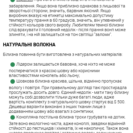
забарвлення. Якщо вона приблизно однакова з лицьової та
зворотньої сторони, значить, барвник якісний. Якщо
виробник вказує на етикетці максимально допустиму
температуру прання в 60 градусів, значить, він упевнений у
стійкості кольорів свого виробу. Любителям темної білизни
слід врахувати її головний недолік - після прання вонп може
злиняти, і на ній залишаться на тон світліші "заломи".
НАТУРАЛЬНІ ВОЛОКНА
Білизна повинна бути виготовлена з натуральних матеріалів:
Лідером залишається бавовна, хоча ніхто не може
посперечатися з красою шовку або корисними
властивостями конопель або льону;
Шовкова білизна красива, щільна, відмінно пропускає
вологу і повітря. При правильному догляді такі простирадла
прослужать досить довго. Єдиний недолік - мати таку білизну
можуть собі дозволити тільки дуже багаті люди, адже
вартість комплекту з натурального шовку стартує від $ 500.
Дешевші варіанти виконані з інших тканин лише з
додаванням шовку або взагалі з синтетики;
Конопляна постільна білизна трохи грубувата на дотик.
Зате воно екологічно чиста, адже коноплі, завдяки відмінній
стійкості до пестицидів і хімікатів, їх не накопичує. Також вона
чудово пропускає повітря і затримує вологу, залишаючись